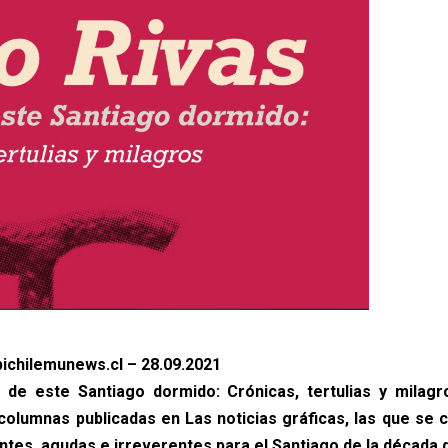
ichilemunews.cl – 28.09.2021
e de este Santiago dormido: Crónicas, tertulias y milag
columnas publicadas en Las noticias gráficas, las que se 
ntes, agudas e irreverentes para el Santiago de la década d