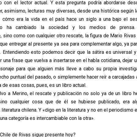
o con el lector actual. Y esta pregunta podría abordarse de
er, asimismo, lecturas muy diversas, desde una histórica según 
 cómo era la vida en el país hace un siglo a una bajo el ses
mo ha cambiado la sociedad y los medios de prensa. 
, sino como con cualquier otro rescate, la figura de Mario Riva
ue entregar al presente ya sea para complementar algo, ya p
. Entendiendo esto podemos decir que la sátira es universal y
r una frase que vuelva a insertarse en el habla cotidiana, dejar 
sonaje para que alguien más lleve a cabo su propia investig
cho puntual del pasado, o simplemente hacer reír a carcajadas a
a de esas cosas, pues, es un libro actual.
vo a Merino, el rescate y publicación no solo ya de un libro 
sino cualquier cosa que de él se hubiese publicado, era a
 literatura chilena. Y «digo en la literatura y no en el periodismo 
na categoría es intercambiable con la otra».
 Chile de Rivas sigue presente hoy?