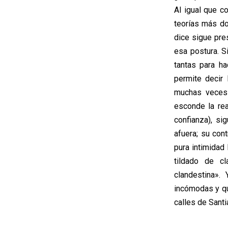
Al igual que co
teorías más do
dice sigue pre
esa postura. S
tantas para h
permite decir
muchas veces 
esconde la rea
confianza), si
afuera; su con
pura intimidad 
tildado de cl
clandestina».
incómodas y qu
calles de Sant