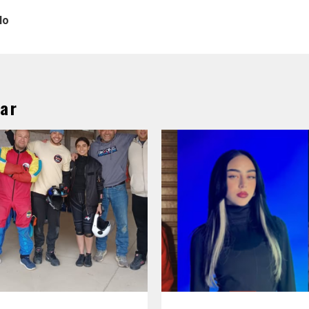
lo
ar