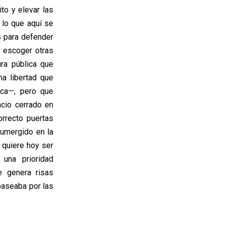
ito y elevar las
 lo que aquí se
s para defender
s escoger otras
ra pública que
a libertad que
ica—, pero que
acio cerrado en
orrecto puertas
sumergido en la
e quiere hoy ser
 una prioridad
e genera risas
paseaba por las