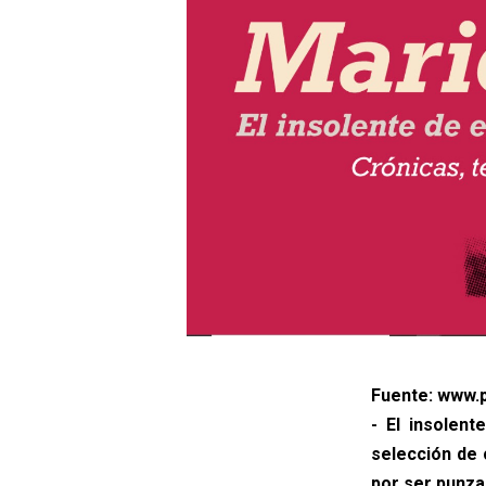
Fuente: www.p
- El insolent
selección de 
por ser punza