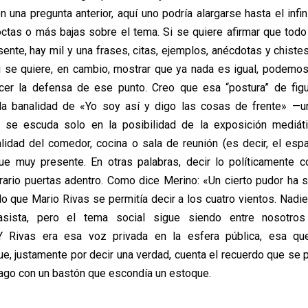
n una pregunta anterior, aquí uno podría alargarse hasta el infin
ctas o más bajas sobre el tema. Si se quiere afirmar que todo
sente, hay mil y una frases, citas, ejemplos, anécdotas y chiste
i se quiere, en cambio, mostrar que ya nada es igual, podemo
acer la defensa de ese punto. Creo que esa “postura” de figu
 la banalidad de «Yo soy así y digo las cosas de frente» —un
se escuda solo en la posibilidad de la exposición mediát
lidad del comedor, cocina o sala de reunión (es decir, el esp
gue muy presente. En otras palabras, decir lo políticamente c
trario puertas adentro. Como dice Merino: «Un cierto pudor ha 
lo que Mario Rivas se permitía decir a los cuatro vientos. Nadi
asista, pero el tema social sigue siendo entre nosotros
 Y Rivas era esa voz privada en la esfera pública, esa qu
e, justamente por decir una verdad, cuenta el recuerdo que se 
iago con un bastón que escondía un estoque.