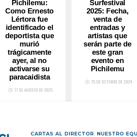
Pichilemu:
Surfestival
Como Ernesto
2025: Fecha,
Lértora fue
venta de
identificado el
entradas y
deportista que
artistas que
murió
serán parte de
trágicamente
este gran
ayer, al no
evento en
activarse su
Pichilemu
paracaidista
25 DE OCTUBRE DE 2024
17 DE AGOSTO DE 2025
CARTAS AL DIRECTOR
NUESTRO EQ