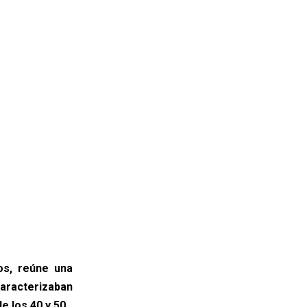
ros, reúne una
caracterizaban
e los 40 y 50.