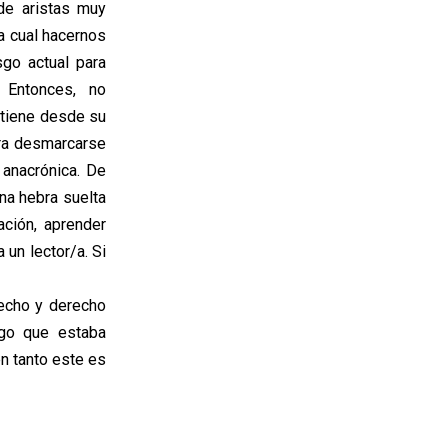
sde aristas muy
la cual hacernos
go actual para
Entonces, no
s tiene desde su
ara desmarcarse
 anacrónica. De
una hebra suelta
ación, aprender
 un lector/a. Si
hecho y derecho
lgo que estaba
en tanto este es