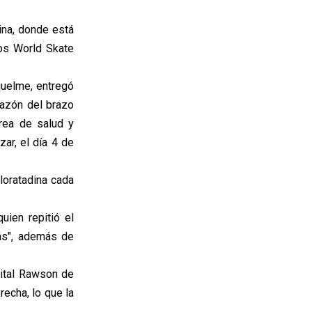
ina, donde está
los World Skate
quelme, entregó
hazón del brazo
rea de salud y
ar, el día 4 de
loratadina cada
ien repitió el
ás", además de
pital Rawson de
recha, lo que la