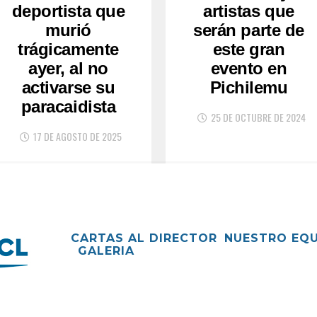
deportista que
artistas que
murió
serán parte de
trágicamente
este gran
ayer, al no
evento en
activarse su
Pichilemu
paracaidista
25 DE OCTUBRE DE 2024
17 DE AGOSTO DE 2025
CARTAS AL DIRECTOR
NUESTRO EQ
GALERIA