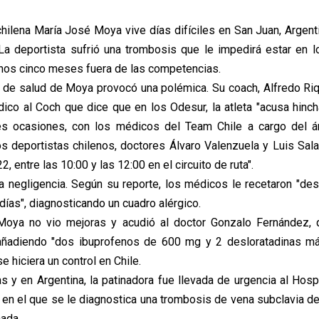
chilena María José Moya vive días difíciles en San Juan, Argent
 La deportista sufrió una trombosis que le impedirá estar en 
os cinco meses fuera de las competencias.
 de salud de Moya provocó una polémica. Su coach, Alfredo Ri
ico al Coch que dice que en los Odesur, la atleta "acusa hinc
es ocasiones, con los médicos del Team Chile a cargo del á
os deportistas chilenos, doctores Álvaro Valenzuela y Luis Salaz
, entre las 10:00 y las 12:00 en el circuito de ruta".
 negligencia. Según su reporte, los médicos le recetaron "des
días", diagnosticando un cuadro alérgico.
Moya no vio mejoras y acudió al doctor Gonzalo Fernández, qu
 añadiendo "dos ibuprofenos de 600 mg y 2 desloratadinas m
e hiciera un control en Chile.
s y en Argentina, la patinadora fue llevada de urgencia al Hos
 en el que se le diagnostica una trombosis de vena subclavia de
nada.