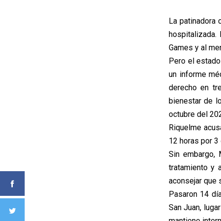
La patinadora 
hospitalizada.
Games y al men
Pero el estado
un informe méd
derecho en tr
bienestar de l
octubre del 2022
Riquelme acusa
12 horas por 3 
Sin embargo, 
tratamiento y
aconsejar que s
Pasaron 14 día
San Juan, lugar
mantiene inter