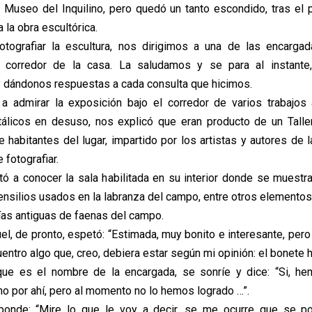
e Museo del Inquilino, pero quedó un tanto escondido, tras el 
 la obra escultórica.
tografiar la escultura, nos dirigimos a una de las encarga
 corredor de la casa. La saludamos y se para al instante
dándonos respuestas a cada consulta que hicimos.
a admirar la exposición bajo el corredor de varios trabajos
álicos en desuso, nos explicó que eran producto de un Talle
e habitantes del lugar, impartido por los artistas y autores de 
fotografiar.
tó a conocer la sala habilitada en su interior donde se muestr
ensilios usados en la labranza del campo, entre otros elemento
fías antiguas de faenas del campo.
l, de pronto, espetó: “Estimada, muy bonito e interesante, pero
entro algo que, creo, debiera estar según mi opinión: el bonete h
que es el nombre de la encargada, se sonríe y dice: “Si, he
no por ahí, pero al momento no lo hemos logrado …”.
ponde: “Mire lo que le voy a decir, se me ocurre que se po