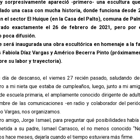
 y sorpresivamente apareció -primero- una escultura que
l lado una casa con mucha historia, donde funciona desde
 en el sector El Huique (en la Casa del Palto), comuna de Palm
rado exactamente el 26 de febrero de 2021, pero por 
 poca difusión.
 será inaugurada una obra escultórica en homenaje a la fami
as Fabiola Díaz Vargas y Américo Becerra Pinto (próximam
bre su labor y trayectoria).
i día de descanso, el viernes 27 recién pasado, saludando de
ro a mi nieta que estaba de cumpleaños, luego, junto a mi amig
e escuela primaria, el ampliamente conocido dirigente de adu
mbre de las comunicaciones -en radio y colaborador del perió
o Vargas, nos organizamos.
o amigo, Jorge Ismael, para preguntar qué posibilidades había 
metida a su padre, Ismael Carrasco, el no menos conocido “Ne
s hace meses, dejarla cuando el tiempo estuviera más firme.