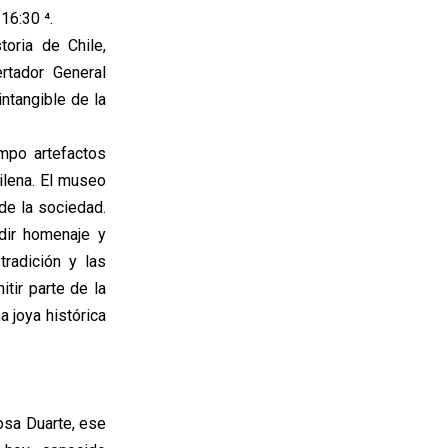
16:30 ⁴.
oria de Chile,
rtador General
ntangible de la
mpo artefactos
hilena. El museo
 de la sociedad.
dir homenaje y
radición y las
tir parte de la
a joya histórica
Rosa Duarte, ese