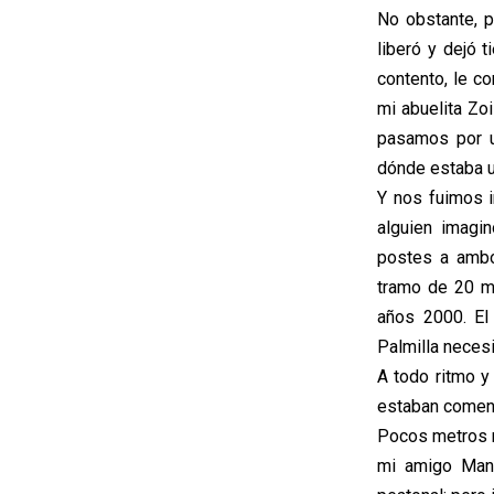
No obstante, p
liberó y dejó 
contento, le c
mi abuelita Zoi
pasamos por u
dónde estaba ub
Y nos fuimos 
alguien imagi
postes a ambo
tramo de 20 me
años 2000. El
Palmilla necesi
A todo ritmo y
estaban comen
Pocos metros m
mi amigo Manu