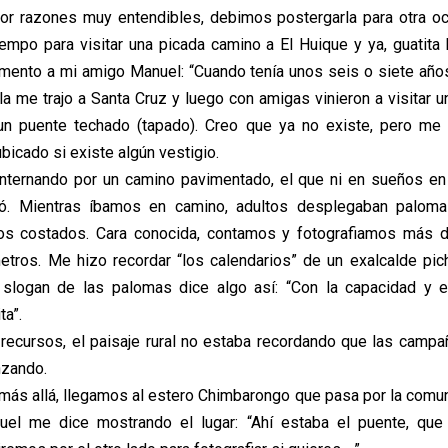
or razones muy entendibles, debimos postergarla para otra oc
tiempo para visitar una picada camino a El Huique y ya, guatita 
omento a mi amigo Manuel: “Cuando tenía unos seis o siete año
la me trajo a Santa Cruz y luego con amigas vinieron a visitar 
n puente techado (tapado). Creo que ya no existe, pero me g
icado si existe algún vestigio.
internando por un camino pavimentado, el que ni en sueños en
nó. Mientras íbamos en camino, adultos desplegaban palom
s costados. Cara conocida, contamos y fotografiamos más d
tros. Me hizo recordar “los calendarios” de un exalcalde pic
 slogan de las palomas dice algo así: “Con la capacidad y e
ta”.
 recursos, el paisaje rural no estaba recordando que las campa
zando.
ás allá, llegamos al estero Chimbarongo que pasa por la comun
el me dice mostrando el lugar: “Ahí estaba el puente, que