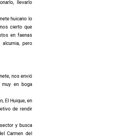
narlo, llevarlo
nete huicano lo
nos cierto que
stos en faenas
alcurnia, pero
nete, nos envió
la muy en boga
, El Huique, en
etivo de rendir
 sector y busca
del Carmen del