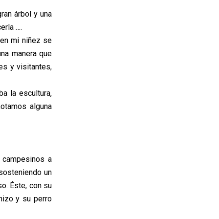
gran árbol y una
erla ….
 en mi niñez se
guna manera que
es y visitantes,
a la escultura,
notamos alguna
e campesinos a
a sosteniendo un
o. Éste, con su
hizo y su perro