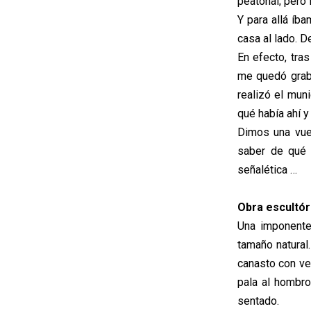
peatonal; pero 
Y para allá íba
casa al lado. D
En efecto, tra
me quedó graba
realizó el muni
qué había ahí 
Dimos una vuel
saber de qué 
señalética …
Obra escultór
Una imponente
tamaño natural.
canasto con ve
pala al hombro
sentado.