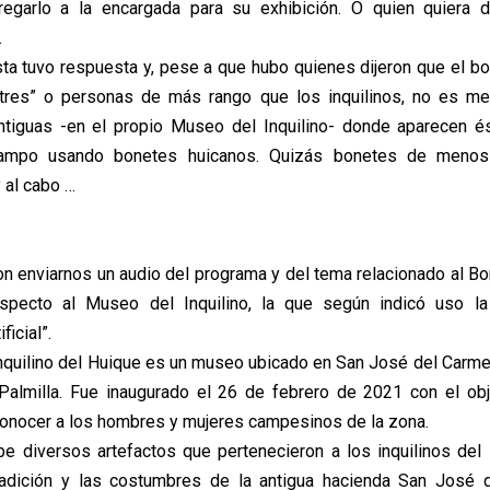
egarlo a la encargada para su exhibición. O quien quiera do
.
ta tuvo respuesta y, pese a que hubo quienes dijeron que el bo
utres” o personas de más rango que los inquilinos, no es me
ntiguas -en el propio Museo del Inquilino- donde aparecen é
ampo usando bonetes huicanos. Quizás bonetes de menos 
y al cabo …
on enviarnos un audio del programa y del tema relacionado al Bo
especto al Museo del Inquilino, la que según indicó uso 
ficial”.
nquilino del Huique es un museo ubicado en San José del Carmen
almilla. Fue inaugurado el 26 de febrero de 2021 con el obj
onocer a los hombres y mujeres campesinos de la zona.
e diversos artefactos que pertenecieron a los inquilinos del
tradición y las costumbres de la antigua hacienda San José 