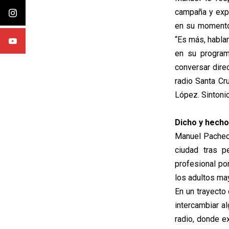
campaña y expo
en su momento,
“Es más, habla
en su program
conversar dire
radio Santa Cr
López. Sintoni
Dicho y hecho
Manuel Pachec
ciudad tras p
profesional po
los adultos ma
En un trayecto
intercambiar al
radio, donde e