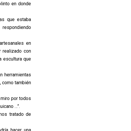
plinto en donde
das que estaba
, respondiendo
 artesanales en
r realizado con
la escultura que
an herramientas
s, como también
 miro por todos
uicano …”.
mos tratado de
dría hacer una