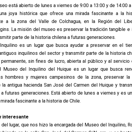
seo está abierto de lunes a viernes de 9:00 a 13:00 y de 14:00 a 
na joya histórica que ofrece una mirada fascinante a la hist
te a la zona del Valle de Colchagua, en la Región del Libe
gins. La misión del museo es preservar la tradición tangible e i
smitir parte de la historia chilena a futuras generaciones.
Inquilino es un lugar que busca ayudar a preservar en el tie
antiguos inquilinos del sector y transmitir parte de la historia c
permanente, sin fines de lucro, abierta al público y al servicio
l Museo del Inquilino del Huique es un lugar que busca ren
os hombres y mujeres campesinos de la zona, preservar la t
la antigua hacienda San José del Carmen del Huique y transmi
a a futuras generaciones. Está abierto de lunes a viernes y es un
mirada fascinante a la historia de Chile.
 interesante
 del lugar, que nos hizo la encargada del Museo del Inquilino, 