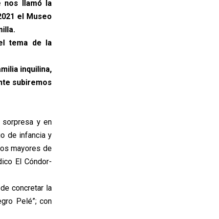
 nos llamó la
 2021 el Museo
illa.
el tema de la
lia inquilina,
ente subiremos
 sorpresa y en
o de infancia y
ltos mayores de
dico El Cóndor-
de concretar la
gro Pelé”; con