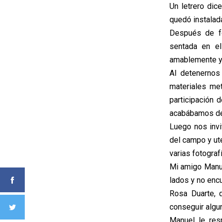
Un letrero dic
quedó instalada
Después de fo
sentada en el
amablemente y 
Al detenernos 
materiales met
participación d
acabábamos de 
Luego nos invi
del campo y ut
varias fotogra
Mi amigo Manue
lados y no encu
Rosa Duarte, 
conseguir algu
Manuel le res