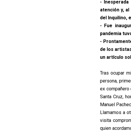
- Inesperada
atención y, a
del Inquilino,
- Fue inaugu
pandemia tuvo
- Prontamente
de los artist
un artículo so
Tras ocupar m
persona, prime
ex compañero d
Santa Cruz, ho
Manuel Pachec
Llamamos a otr
visita compro
quien acordamo