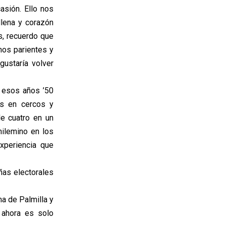
asión. Ello nos
llena y corazón
s, recuerdo que
unos parientes y
ustaría volver
 esos años ’50
as en cercos y
e cuatro en un
hilemino en los
xperiencia que
ñas electorales
a de Palmilla y
 ahora es solo