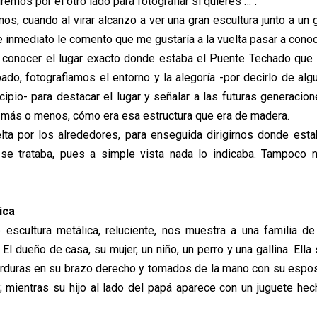
iremos por el otro lado para fotografiar si quieres …”.
mos, cuando al virar alcanzo a ver una gran escultura junto a un 
e inmediato le comento que me gustaría a la vuelta pasar a conoc
s conocer el lugar exacto donde estaba el Puente Techado que
do, fotografiamos el entorno y la alegoría -por decirlo de al
cipio- para destacar el lugar y señalar a las futuras generacion
y más o menos, cómo era esa estructura que era de madera.
ta por los alrededores, para enseguida dirigirnos donde estab
se trataba, pues a simple vista nada lo indicaba. Tampoco 
ica
 escultura metálica, reluciente, nos muestra a una familia d
 El dueño de casa, su mujer, un niño, un perro y una gallina. Ell
rduras en su brazo derecho y tomados de la mano con su espos
; mientras su hijo al lado del papá aparece con un juguete hec