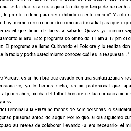
ner esta idea para que alguna familia que tenga de recuerdo 
 lo preste o done para ser exhibido en este museo”. Y acto s
ré hoy mismo con un conocido comunicador radial para que expong
a radial que tiene de lunes a sábado. Quizás yo mismo vay
ctamente al aire. Este programa se emite de 11 am a 13 pm el d
uz. El programa se llama Cultivando el Folclore y lo realiza don
ce la radio y podrá usted mismo conocer cuál es la respuesta …”
o Vargas, es un hombre que casado con una santacruzana y res
ensionarse, ya lo hemos dicho, es un profesional que, apar
r algunos años, hincha del fútbol, hombre de las comunicaciones
yores.
 del Terminal a la Plaza no menos de seis personas lo saludaro
gunas palabras antes de seguir. Por lo que, al día siguiente cu
xpuso su interés de colaborar, llevando -si era necesario- el 