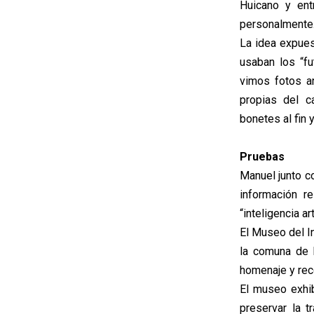
Huicano y entr
personalmente
La idea expues
usaban los “f
vimos fotos a
propias del c
bonetes al fin 
Pruebas
Manuel junto c
información r
“inteligencia arti
El Museo del I
la comuna de P
homenaje y rec
El museo exhib
preservar la 