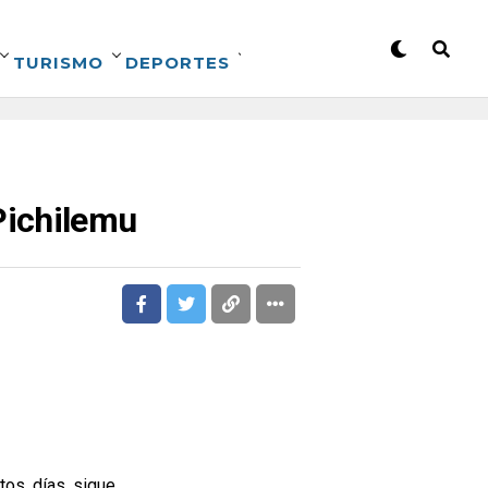
TURISMO
DEPORTES
Pichilemu
tos días sigue