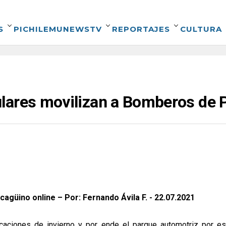
S
PICHILEMUNEWSTV
REPORTAJES
CULTURA
lares movilizan a Bomberos de 
cagüino online – Por: Fernando Ávila F. - 22.07.2021
aciones de invierno y por ende el parque automotriz por es