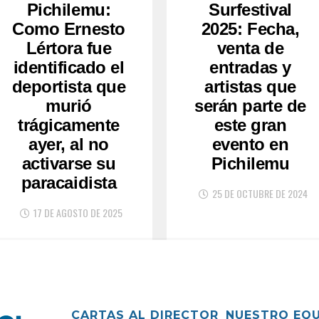
Pichilemu:
Surfestival
Como Ernesto
2025: Fecha,
Lértora fue
venta de
identificado el
entradas y
deportista que
artistas que
murió
serán parte de
trágicamente
este gran
ayer, al no
evento en
activarse su
Pichilemu
paracaidista
25 DE OCTUBRE DE 2024
17 DE AGOSTO DE 2025
CARTAS AL DIRECTOR
NUESTRO EQ