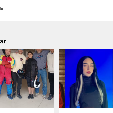
lo
ar