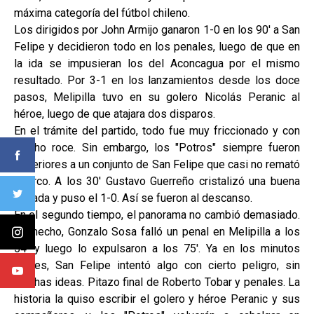
máxima categoría del fútbol chileno.
Los dirigidos por John Armijo ganaron 1-0 en los 90' a San
Felipe y decidieron todo en los penales, luego de que en
la ida se impusieran los del Aconcagua por el mismo
resultado. Por 3-1 en los lanzamientos desde los doce
pasos, Melipilla tuvo en su golero Nicolás Peranic al
héroe, luego de que atajara dos disparos.
En el trámite del partido, todo fue muy friccionado y con
mucho roce. Sin embargo, los "Potros" siempre fueron
superiores a un conjunto de San Felipe que casi no remató
al arco. A los 30' Gustavo Guerreño cristalizó una buena
llegada y puso el 1-0. Así se fueron al descanso.
En el segundo tiempo, el panorama no cambió demasiado.
De hecho, Gonzalo Sosa falló un penal en Melipilla a los
54' y luego lo expulsaron a los 75'. Ya en los minutos
finales, San Felipe intentó algo con cierto peligro, sin
muchas ideas. Pitazo final de Roberto Tobar y penales. La
historia la quiso escribir el golero y héroe Peranic y sus