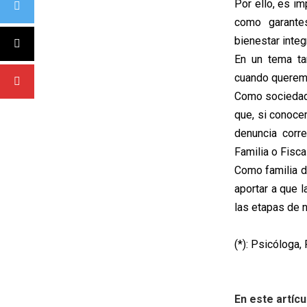
Por ello, es i
como garante
bienestar integr
En un tema ta
cuando queremo
Como sociedad 
que, si conoce
denuncia corr
Familia o Fiscal
Como familia d
aportar a que 
las etapas de n
(*): Psicóloga,
En este artícu