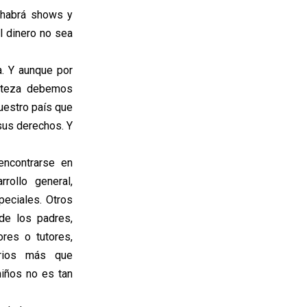
s habrá shows y
l dinero no sea
a. Y aunque por
isteza debemos
uestro país que
sus derechos. Y
ncontrarse en
rollo general,
peciales. Otros
de los padres,
res o tutores,
varios más que
iños no es tan