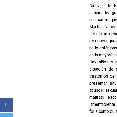
Niñez, o del N
actividades gr
una barrera que
Muchas veces d
definición de
reconocer que 
no lo están pa
en la mayoría d
Hay niñas y 
situación de 
trastornos del
presentan sit
abusos sexual
maltrato esco
lamentablente
feliz como qui