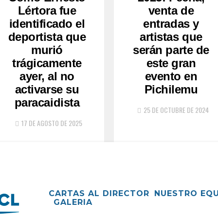
Lértora fue
venta de
identificado el
entradas y
deportista que
artistas que
murió
serán parte de
trágicamente
este gran
ayer, al no
evento en
activarse su
Pichilemu
paracaidista
25 DE OCTUBRE DE 2024
17 DE AGOSTO DE 2025
CARTAS AL DIRECTOR
NUESTRO EQ
GALERIA