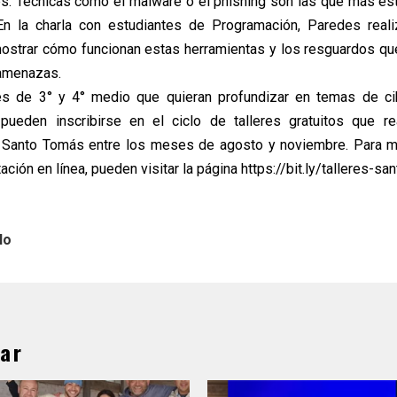
s. Técnicas como el malware o el phishing son las que más es
En la charla con estudiantes de Programación, Paredes reali
mostrar cómo funcionan estas herramientas y los resguardos qu
 amenazas.
es de 3° y 4° medio que quieran profundizar en temas de ci
pueden inscribirse en el ciclo de talleres gratuitos que re
e Santo Tomás entre los meses de agosto y noviembre. Para m
ación en línea, pueden visitar la página https://bit.ly/talleres-s
lo
ar