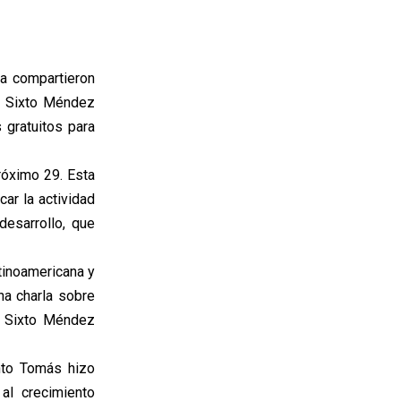
ua compartieron
o Sixto Méndez
s gratuitos para
róximo 29. Esta
ar la actividad
desarrollo, que
tinoamericana y
na charla sobre
o Sixto Méndez
anto Tomás hizo
al crecimiento