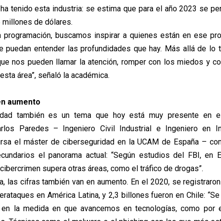
ha tenido esta industria: se estima que para el año 2023 se pe
 millones de dólares.
la programación, buscamos inspirar a quienes están en ese pr
e puedan entender las profundidades que hay. Más allá de lo 
ue nos pueden llamar la atención, romper con los miedos y co
esta área”, señaló la académica.
en aumento
ridad también es un tema que hoy está muy presente en e
arlos Paredes – Ingeniero Civil Industrial e Ingeniero en I
ursa el máster de ciberseguridad en la UCAM de España – com
ecundarios el panorama actual: “Según estudios del FBI, en 
cibercrimen supera otras áreas, como el tráfico de drogas”.
a, las cifras también van en aumento. En el 2020, se registraron
erataques en América Latina, y 2,3 billones fueron en Chile: “S
 en la medida en que avancemos en tecnologías, como por e