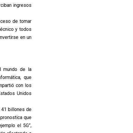
rciban ingresos
oceso de tomar
técnico y todos
nvertirse en un
l mundo de la
nformática, que
partió con los
Estados Unidos
 41 billones de
e pronostica que
jemplo el 5G”,