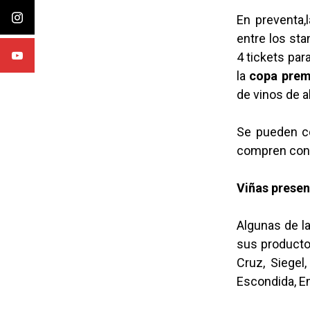
En preventa,l
entre los sta
4 tickets par
la
copa pre
de vinos de a
Se pueden 
compren con t
Viñas presen
Algunas de la
sus producto
Cruz, Siegel,
Escondida, Em