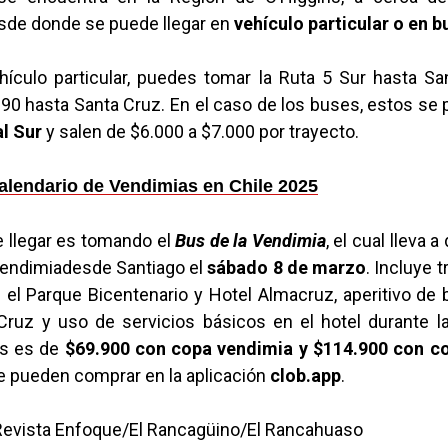
esde donde se puede llegar en
vehículo particular o en b
ehículo particular, puedes tomar la Ruta 5 Sur hasta Sa
 90 hasta Santa Cruz. En el caso de los buses, estos s
l Sur
y salen de $6.000 a $7.000 por trayecto.
alendario de Vendimias en Chile 2025
e llegar es tomando el
Bus de la Vendimia
, el cual lleva a
 Vendimiadesde Santiago el
sábado 8 de marzo
. Incluye t
 el Parque Bicentenario y Hotel Almacruz, aperitivo de
Cruz y uso de servicios básicos en el hotel durante la
us es de
$69.900 con copa vendimia y $114.900 con 
se pueden comprar en la aplicación
clob.app
.
 Revista Enfoque/El Rancagüino/El Rancahuaso