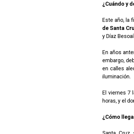
¿Cuándo y dó
Este año, la f
de Santa Cr
y Díaz Besoaí
En años anter
embargo, deb
en calles al
iluminación.
El viernes 7 
horas, y el d
¿Cómo llega
Santa Cruz 