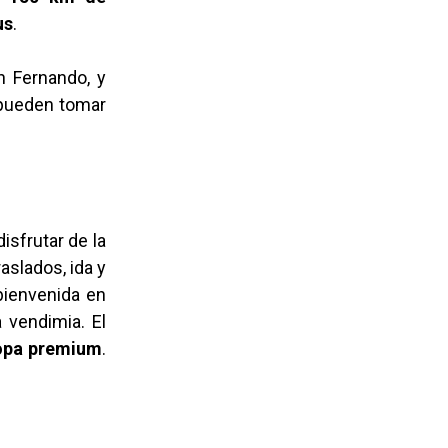
us
.
n Fernando, y
e pueden tomar
 disfrutar de la
raslados, ida y
 bienvenida en
 vendimia. El
copa premium
.