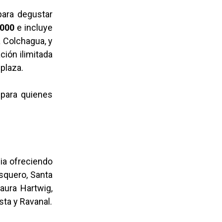
para degustar
000
e incluye
a Colchagua, y
ción ilimitada
 plaza.
para quienes
mia ofreciendo
squero, Santa
Laura Hartwig,
sta y Ravanal.