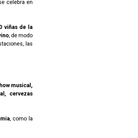
 se celebra en
 viñas de la
vino
, de modo
taciones, las
how musical,
al, cervezas
imia
, como la