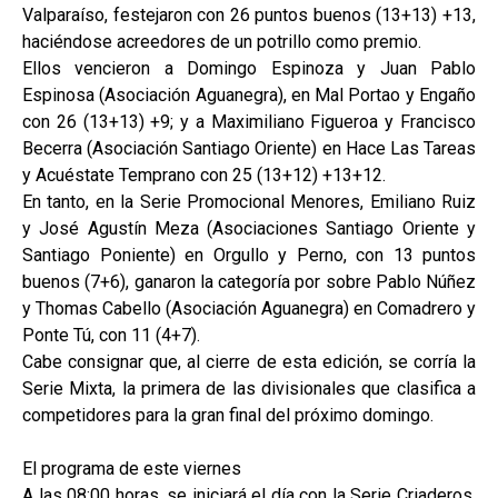
Valparaíso, festejaron con 26 puntos buenos (13+13) +13,
haciéndose acreedores de un potrillo como premio.
Ellos vencieron a Domingo Espinoza y Juan Pablo
Espinosa (Asociación Aguanegra), en Mal Portao y Engaño
con 26 (13+13) +9; y a Maximiliano Figueroa y Francisco
Becerra (Asociación Santiago Oriente) en Hace Las Tareas
y Acuéstate Temprano con 25 (13+12) +13+12.
En tanto, en la Serie Promocional Menores, Emiliano Ruiz
y José Agustín Meza (Asociaciones Santiago Oriente y
Santiago Poniente) en Orgullo y Perno, con 13 puntos
buenos (7+6), ganaron la categoría por sobre Pablo Núñez
y Thomas Cabello (Asociación Aguanegra) en Comadrero y
Ponte Tú, con 11 (4+7).
Cabe consignar que, al cierre de esta edición, se corría la
Serie Mixta, la primera de las divisionales que clasifica a
competidores para la gran final del próximo domingo.
El programa de este viernes
A las 08:00 horas, se iniciará el día con la Serie Criaderos,