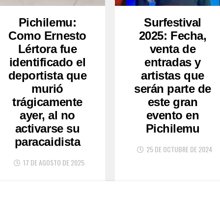
Pichilemu:
Surfestival
Como Ernesto
2025: Fecha,
Lértora fue
venta de
identificado el
entradas y
deportista que
artistas que
murió
serán parte de
trágicamente
este gran
ayer, al no
evento en
activarse su
Pichilemu
paracaidista
25 DE OCTUBRE DE 2024
17 DE AGOSTO DE 2025