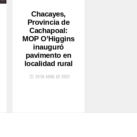
Chacayes,
Provincia de
Cachapoal:
MOP O’Higgins
inauguró
pavimento en
localidad rural
29 DE ABRIL DE 2025