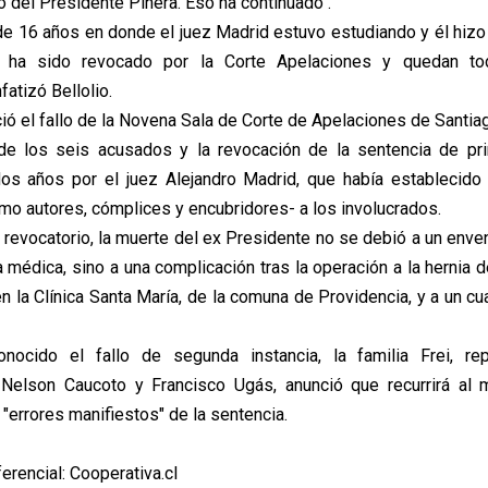
o del Presidente Piñera. Eso ha continuado".
 16 años en donde el juez Madrid estuvo estudiando y él hizo u
 ha sido revocado por la Corte Apelaciones y quedan to
fatizó Bellolio.
 el fallo de la Novena Sala de Corte de Apelaciones de Santiag
de los seis acusados y la revocación de la sentencia de pri
os años por el juez Alejandro Madrid, que había establecido
o autores, cómplices y encubridores- a los involucrados.
 revocatorio, la muerte del ex Presidente no se debió a un enve
 médica, sino a una complicación tras la operación a la hernia d
n la Clínica Santa María, de la comuna de Providencia, y a un cu
ido el fallo de segunda instancia, la familia Frei, re
Nelson Caucoto y Francisco Ugás, anunció que recurrirá al m
s "errores manifiestos" de la sentencia.
erencial: Cooperativa.cl