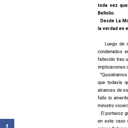
toda vez que
Bellolio.
Desde La Mon
la verdad en 
Luego de que 
condenados en
fallecido tras
implicaciones d
"Quisiéramos h
que todavía q
alcances de es
fallo lo ameri
ministro vocero
El portavoz g
en este caso 