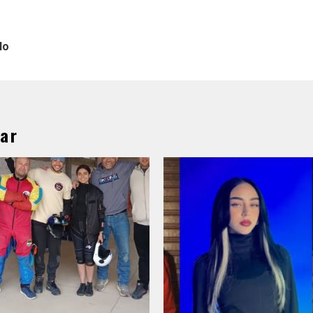
lo
ar