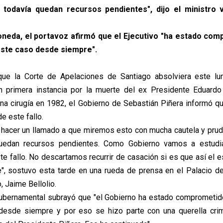
 todavía quedan recursos pendientes", dijo el ministro 
eda, el portavoz afirmó que el Ejecutivo "ha estado com
este caso desde siempre".
la Corte de Apelaciones de Santiago absolviera este lu
 primera instancia por la muerte del ex Presidente Eduardo 
 una cirugía en 1982, el Gobierno de Sebastián Piñera informó qu
e este fallo.
acer un llamado a que miremos esto con mucha cautela y prud
uedan recursos pendientes. Como Gobierno vamos a estudi
te fallo. No descartamos recurrir de casación si es que así el e
te", sostuvo esta tarde en una rueda de prensa en el Palacio 
, Jaime Bellolio.
ubernamental subrayó que "el Gobierno ha estado comprometido
desde siempre y por eso se hizo parte con una querella crimi