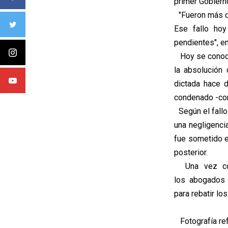
primer Gobiern
"Fueron más de
Ese fallo hoy
pendientes", en
Hoy se conoció
la absolución 
dictada hace d
condenado -com
Según el fallo
una negligencia
fue sometido e
posterior.
Una vez conoc
los abogados 
para rebatir lo
Fotografía ref