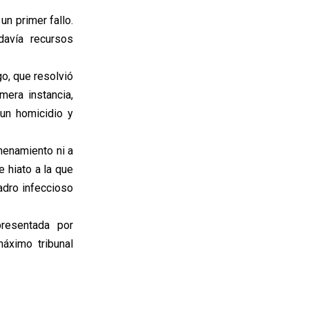
n primer fallo.
davía recursos
o, que resolvió
mera instancia,
 un homicidio y
nenamiento ni a
e hiato a la que
adro infeccioso
presentada por
áximo tribunal