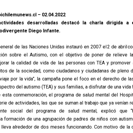
ichilemunews.cl – 02.04.2022
actividades desarrolladas destacó la charla dirigida a 
rodivergente Diego Infante.
neral de las Naciones Unidas instauró en 2007 el 2 de abril c
ción sobre el Autismo, con el objetivo de poner de relieve l
ejorar la calidad de vida de las personas con TEA y promover 
tos de la sociedad, como ciudadanos y ciudadanas de pleno d
 viaje por la vida”, la campaña pone el foco en el derecho de l
spectro del autismo (TEA) y sus familias, a disfrutar de una vida f
e esta conmemoración, el programa de salud mental del Hospit
rie de actividades, las que se suman al trabajo que ya venían r
ente social del programa de salud mental, explicó que 
a formación de una agrupación de padres de niños con autism
e lleva alrededor de dos meses funcionando. Con motivo de la