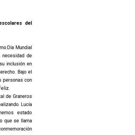
escolares del
omo Día Mundial
a necesidad de
su inclusión en
erecho. Bajo el
as personas con
eliz.
al de Graneros
ealizando. Lucía
“hemos estado
o que se llama
 conmemoración