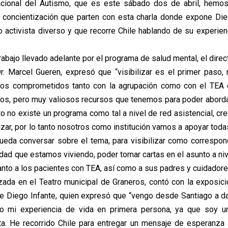
nacional del Autismo, que es este sábado dos de abril, hemos
 concientización que parten con esta charla donde expone Die
 activista diverso y que recorre Chile hablando de su experienc
abajo llevado adelante por el programa de salud mental, el direc
r. Marcel Gueren, expresó que “visibilizar es el primer paso
mos comprometidos tanto con la agrupación como con el TEA 
os, pero muy valiosos recursos que tenemos para poder abord
to no existe un programa como tal a nivel de red asistencial, cr
izar, por lo tanto nosotros como institución vamos a apoyar toda
eda conversar sobre el tema, para visibilizar como correspo
lidad que estamos viviendo, poder tomar cartas en el asunto a niv
anto a los pacientes con TEA, así como a sus padres y cuidadores
izada en el Teatro municipal de Graneros, contó con la exposici
e Diego Infante, quien expresó que “vengo desde Santiago a da
to mi experiencia de vida en primera persona, ya que soy u
ta. He recorrido Chile para entregar un mensaje de esperanza