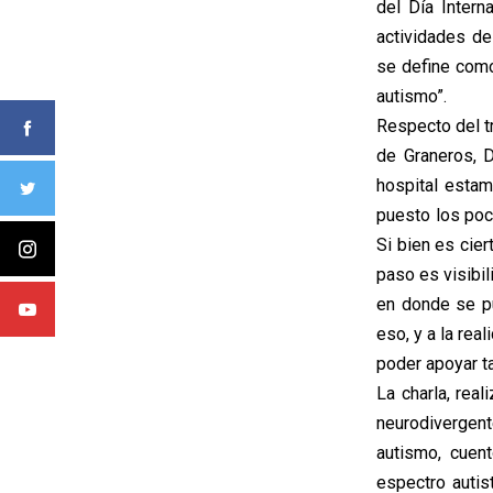
del Día Inter
actividades de
se define como
autismo”.
Respecto del tr
de Graneros, D
hospital esta
puesto los poc
Si bien es cier
paso es visibil
en donde se pu
eso, y a la rea
poder apoyar t
La charla, real
neurodivergent
autismo, cuen
espectro autis