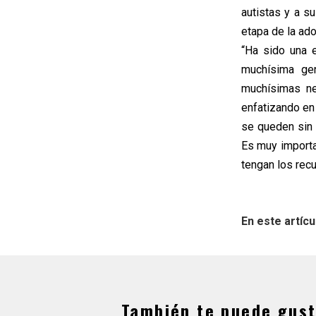
autistas y a s
etapa de la ado
“Ha sido una 
muchísima gen
muchísimas ne
enfatizando en
se queden sin 
Es muy importa
tengan los rec
En este artícu
También te puede gust