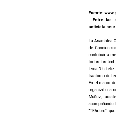
Fuente: www.p
- Entre las 
activista neu
La Asamblea Ge
de Conciencia
contribuir a m
todos los ámbi
lema “Un feliz
trastorno del e
En el marco d
organizó una se
Muñoz, asist
acompañando l
“TEAdoro”, qu