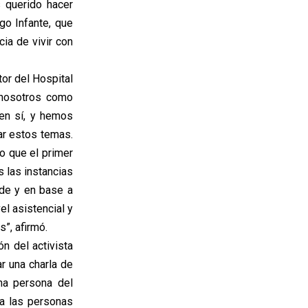
 querido hacer
go Infante, que
ia de vivir con
tor del Hospital
, nosotros como
en sí, y hemos
ar estos temas.
eo que el primer
s las instancias
nde y en base a
el asistencial y
”, afirmó.
ón del activista
r una charla de
na persona del
 a las personas