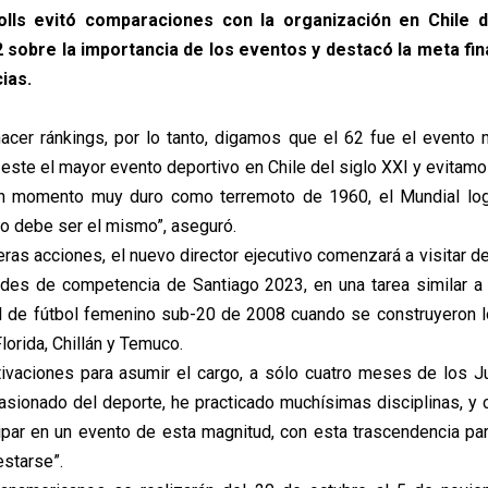
olls evitó comparaciones con la organización en Chile d
2 sobre la importancia de los eventos y destacó la meta fina
ias.
acer ránkings, por lo tanto, digamos que el 62 fue el evento
este el mayor evento deportivo en Chile del siglo XXI y evitamo
 momento muy duro como terremoto de 1960, el Mundial logró
vo debe ser el mismo”, aseguró.
eras acciones, el nuevo director ejecutivo comenzará a visitar d
es de competencia de Santiago 2023, en una tarea similar a 
l de fútbol femenino sub-20 de 2008 cuando se construyeron 
orida, Chillán y Temuco.
ivaciones para asumir el cargo, a sólo cuatro meses de los J
asionado del deporte, he practicado muchísimas disciplinas, y 
icipar en un evento de esta magnitud, con esta trascendencia par
estarse”.