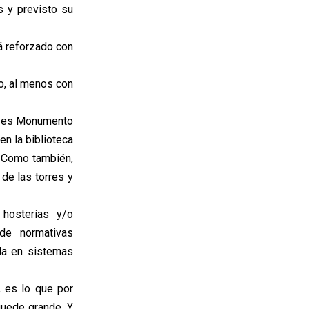
s y previsto su
á reforzado con
o, al menos con
ue es Monumento
en la biblioteca
 Como también,
de las torres y
 hosterías y/o
 de normativas
gla en sistemas
 es lo que por
quede grande. Y