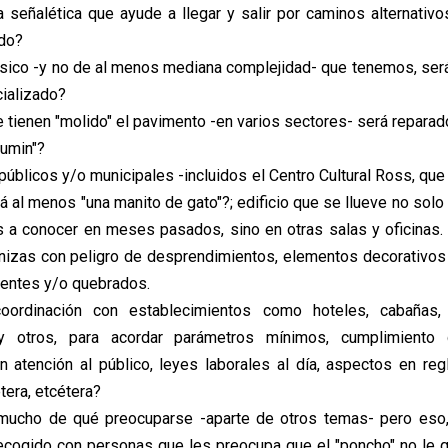
la señalética que ayude a llegar y salir por caminos alternativo
do?
ásico -y no de al menos mediana complejidad- que tenemos, ser
ializado?
e tienen "molido" el pavimento -en varios sectores- será reparad
tumin"?
 públicos y/o municipales -incluidos el Centro Cultural Ross, q
á al menos "una manito de gato"?; edificio que se llueve no solo 
 a conocer en meses pasados, sino en otras salas y oficinas.
nizas con peligro de desprendimientos, elementos decorativos 
stentes y/o quebrados.
oordinación con establecimientos como hoteles, cabañas,
 y otros, para acordar parámetros mínimos, cumplimiento
n atención al público, leyes laborales al día, aspectos en re
étera, etcétera?
 mucho de qué preocuparse -aparte de otros temas- pero eso,
cogido con personas que les preocupa que el "poncho" no le 