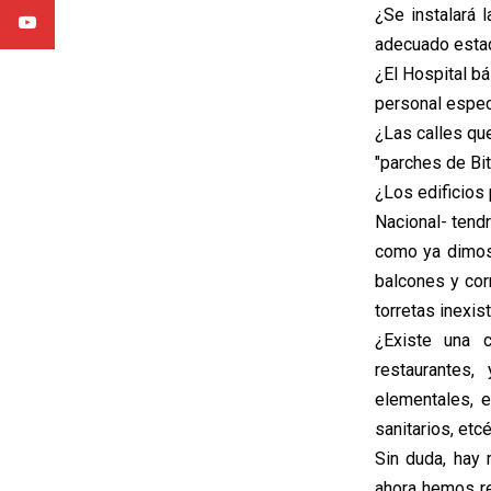
¿Se instalará 
adecuado esta
¿El Hospital b
personal espec
¿Las calles qu
"parches de Bi
¿Los edificios
Nacional- tendr
como ya dimos
balcones y cor
torretas inexi
¿Existe una c
restaurantes,
elementales, e
sanitarios, etc
Sin duda, hay
ahora hemos re