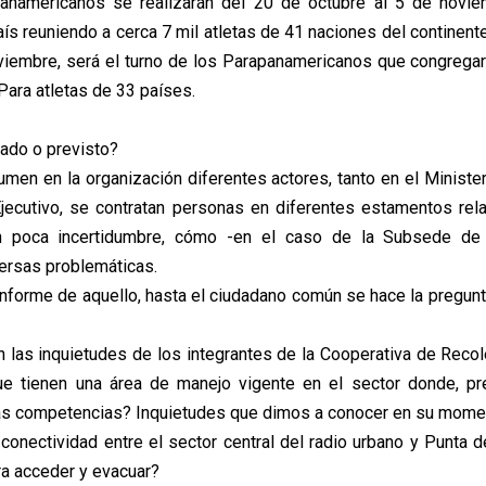
namericanos se realizarán del 20 de octubre al 5 de novie
ís reuniendo a cerca 7 mil atletas de 41 naciones del continent
viembre, será el turno de los Parapanamericanos que congregará
 Para atletas de 33 países.
ado o previsto?
en en la organización diferentes actores, tanto en el Minister
jecutivo, se contratan personas en diferentes estamentos rel
 poca incertidumbre, cómo -en el caso de la Subsede de
versas problemáticas.
informe de aquello, hasta el ciudadano común se hace la pregunt
n las inquietudes de los integrantes de la Cooperativa de Recol
ue tienen una área de manejo vigente en el sector donde, pr
las competencias? Inquietudes que dimos a conocer en su mome
 conectividad entre el sector central del radio urbano y Punta 
ra acceder y evacuar?