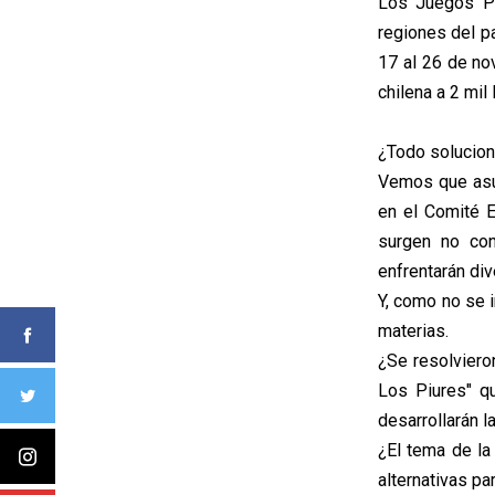
Los Juegos Pa
regiones del pa
17 al 26 de no
chilena a 2 mil
¿Todo solucion
Vemos que asum
en el Comité E
surgen no con
enfrentarán di
Y, como no se 
materias.
¿Se resolviero
Los Piures" q
desarrollarán 
¿El tema de la
alternativas pa