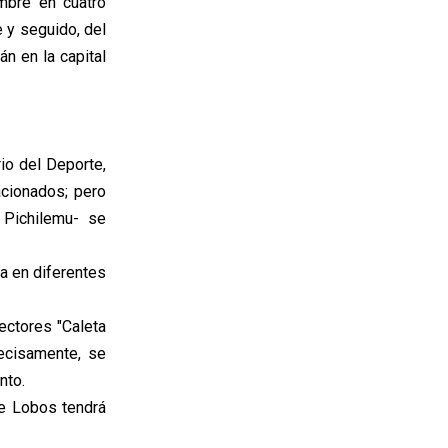
mbre en cuatro
e y seguido, del
n en la capital
io del Deporte,
acionados; pero
 Pichilemu- se
a en diferentes
ectores "Caleta
ecisamente, se
nto.
de Lobos tendrá