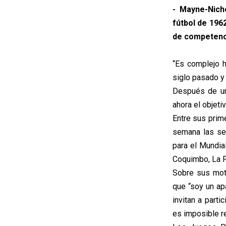
- Mayne-Nich
fútbol de 196
de competenc
“Es complejo h
siglo pasado y 
Después de un
ahora el objeti
Entre sus prim
semana las sed
para el Mundia
Coquimbo, La Fl
Sobre sus mot
que “soy un ap
invitan a part
es imposible r