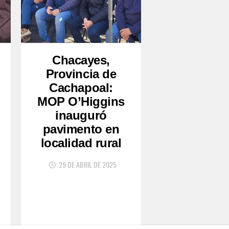
Chacayes,
Provincia de
Cachapoal:
MOP O’Higgins
inauguró
pavimento en
localidad rural
29 DE ABRIL DE 2025