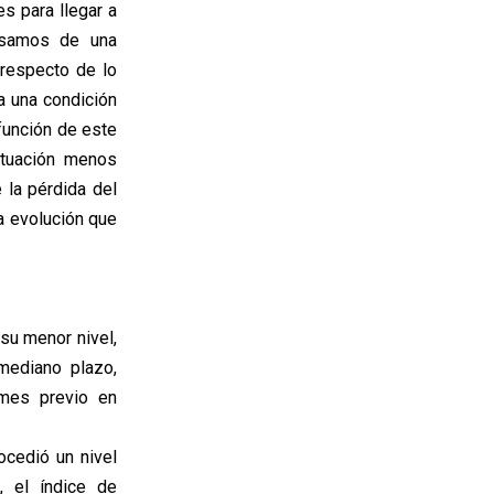
s para llegar a
pasamos de una
 respecto de lo
a una condición
función de este
ituación menos
 la pérdida del
a evolución que
su menor nivel,
mediano plazo,
 mes previo en
rocedió un nivel
, el índice de