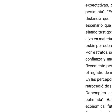
expectativas,
pesimista”. “
distancia que
escenario que 
siendo testigo
alza en materi
están por sobr
Por estratos s
confianza y un
“levemente pes
el registro de
En las percepc
retrocedió dos
Desempleo act
optimista”. A
económica fu