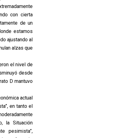
extremadamente
ndo con cierta
stamente de un
n donde estamos
do ajustando al
mulan alzas que
ron el nivel de
disminuyó desde
trato D mantuvo
conómica actual
a”, en tanto el
“moderadamente
, la Situación
e pesimista”,