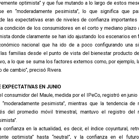
vemente optimista” y que fue mutando a lo largo de estos mese
ose en “moderadamente pesimista”, lo que significa que 
e las expectativas eran de niveles de confianza importantes
la condición de los consumidores en el corto y mediano plazo 
ista donde claramente se han ido ajustando los escenarios en 
nómico nacional que ha ido de a poco configurando una s
 las familias desde el punto de vista del bienestar producto de
ivo, a lo que se suma los factores externos como, por ejemplo, l
po de cambio”, precisó Rivera.
E EXPECTATIVAS EN JUNIO
el consumidor del Maule, medida por el IPeCo, registró en junio 
 “moderadamente pesimista”, mientras que la tendencia de 
és del promedio móvil trimestral, mantuvo el registro del
imista”.
confianza en la actualidad, es decir, el índice coyuntural, ret
nte optimista” hasta “neutral”, y la confianza en el futuro