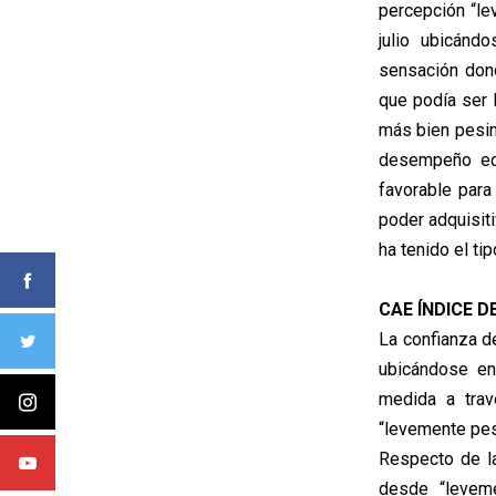
percepción “le
julio ubicánd
sensación dond
que podía ser 
más bien pesim
desempeño eco
favorable para
poder adquisit
ha tenido el ti
CAE ÍNDICE D
La confianza d
ubicándose en
medida a trav
“levemente pes
Respecto de la 
desde “leveme