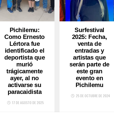
Pichilemu:
Surfestival
Como Ernesto
2025: Fecha,
Lértora fue
venta de
identificado el
entradas y
deportista que
artistas que
murió
serán parte de
trágicamente
este gran
ayer, al no
evento en
activarse su
Pichilemu
paracaidista
25 DE OCTUBRE DE 2024
17 DE AGOSTO DE 2025