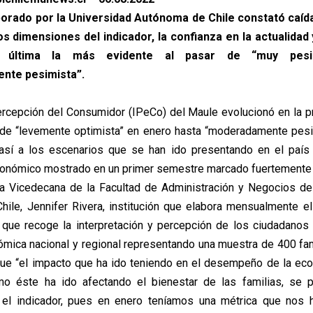
borado por la Universidad Autónoma de Chile constató caíd
os dimensiones del indicador, la confianza en la actualidad 
a última la más evidente al pasar de “muy pesim
nte pesimista”.
ercepción del Consumidor (IPeCo) del Maule evolucionó en la p
e “levemente optimista” en enero hasta “moderadamente pesim
así a los escenarios que se han ido presentando en el país 
ómico mostrado en un primer semestre marcado fuertemente po
la Vicedecana de la Facultad de Administración y Negocios de
ile, Jennifer Rivera, institución que elabora mensualmente e
 que recoge la interpretación y percepción de los ciudadanos
ómica nacional y regional representando una muestra de 400 fam
ue “el impacto que ha ido teniendo en el desempeño de la eco
ómo éste ha ido afectando el bienestar de las familias, se 
 el indicador, pues en enero teníamos una métrica que nos 