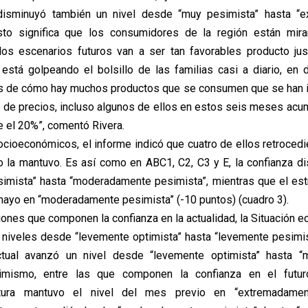
 disminuyó también un nivel desde “muy pesimista” hasta “
Esto significa que los consumidores de la región están mira
 los escenarios futuros van a ser tan favorables producto ju
está golpeando el bolsillo de las familias casi a diario, e
s de cómo hay muchos productos que se consumen que se han i
a de precios, incluso algunos de ellos en estos seis meses acu
e el 20%”, comentó Rivera.
ocioeconómicos, el informe indicó que cuatro de ellos retrocedie
o la mantuvo. Es así como en ABC1, C2, C3 y E, la confianza 
imista” hasta “moderadamente pesimista”, mientras que el es
 mayo en “moderadamente pesimista” (-10 puntos) (cuadro 3).
iones que componen la confianza en la actualidad, la Situación e
 niveles desde “levemente optimista” hasta “levemente pesimist
ual avanzó un nivel desde “levemente optimista” hasta 
simismo, entre las que componen la confianza en el futuro
tura mantuvo el nivel del mes previo en “extremadament