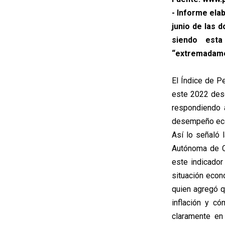
- Informe ela
junio de las d
siendo est
“extremadame
El Índice de P
este 2022 desd
respondiendo 
desempeño econ
Así lo señaló 
Autónoma de Ch
este indicador
situación econ
quien agregó q
inflación y c
claramente en