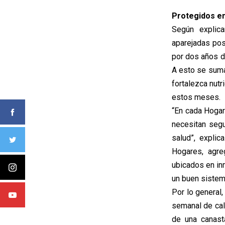
Protegidos en
Según explica
aparejadas pos
por dos años d
A esto se suma
fortalezca nutr
estos meses.
“En cada Hogar
necesitan seg
salud”, explic
Hogares, agre
ubicados en in
un buen sistem
Por lo general
semanal de cal
de una canast