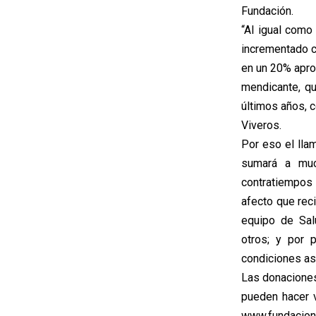
Fundación.
“Al igual como
incrementado c
en un 20% apro
mendicante, q
últimos años, c
Viveros.
Por eso el lla
sumará a muc
contratiempos 
afecto que rec
equipo de Sal
otros; y por 
condiciones así
Las donaciones
pueden hacer v
www.fundacion