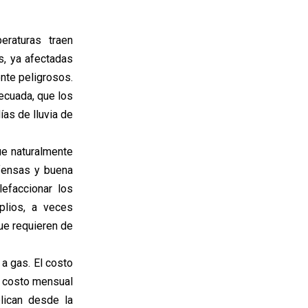
eraturas traen
s, ya afectadas
nte peligrosos.
ecuada, que los
ías de lluvia de
ue naturalmente
fensas y buena
lefaccionar los
plios, a veces
ue requieren de
a gas. El costo
l costo mensual
lican desde la