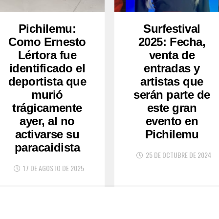
Pichilemu:
Surfestival
Como Ernesto
2025: Fecha,
Lértora fue
venta de
identificado el
entradas y
deportista que
artistas que
murió
serán parte de
trágicamente
este gran
ayer, al no
evento en
activarse su
Pichilemu
paracaidista
25 DE OCTUBRE DE 2024
17 DE AGOSTO DE 2025