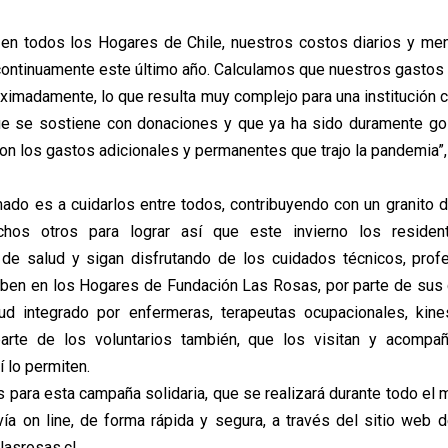
 en todos los Hogares de Chile, nuestros costos diarios y me
ontinuamente este último año. Calculamos que nuestros gastos
ximadamente, lo que resulta muy complejo para una institución c
ue se sostiene con donaciones y que ya ha sido duramente go
on los gastos adicionales y permanentes que trajo la pandemia”,
mado es a cuidarlos entre todos, contribuyendo con un granito 
hos otros para lograr así que este invierno los residen
de salud y sigan disfrutando de los cuidados técnicos, prof
iben en los Hogares de Fundación Las Rosas, por parte de sus 
ud integrado por enfermeras, terapeutas ocupacionales, kines
parte de los voluntarios también, que los visitan y acompa
 lo permiten.
 para esta campaña solidaria, que se realizará durante todo el m
ía on line, de forma rápida y segura, a través del sitio web d
lasrosas.cl