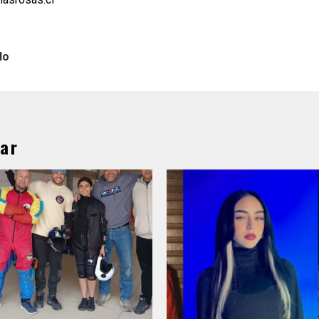
lo
ar