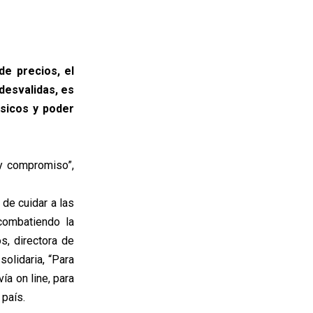
de precios, el
desvalidas, es
ásicos y poder
y compromiso”,
de cuidar a las
combatiendo la
s, directora de
olidaria, “Para
ía on line, para
 país.