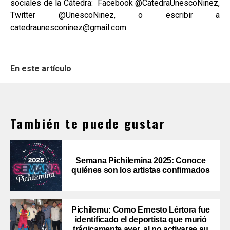
sociales de la Cátedra: Facebook @CatedraUnescoNinez,
Twitter @UnescoNinez, o escribir a
catedraunesconinez@gmail.com.
En este artículo
También te puede gustar
Semana Pichilemina 2025: Conoce
quiénes son los artistas confirmados
Pichilemu: Como Ernesto Lértora fue
identificado el deportista que murió
trágicamente ayer, al no activarse su