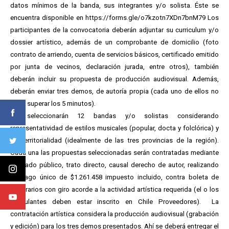
datos mínimos de la banda, sus integrantes y/o solista. Éste se
encuentra disponible en https://forms.gle/o7kzotn7XDn7bnM79 Los
participantes de la convocatoria deberán adjuntar su curriculum y/o
dossier artístico, además de un comprobante de domicilio (foto
contrato de arriendo, cuenta de servicios básicos, certificado emitido
por junta de vecinos, declaración jurada, entre otros), también
deberán incluir su propuesta de producción audiovisual. Además,
deberán enviar tres demos, de autoría propia (cada uno de ellos no
debe superar los 5 minutos).
Se seleccionarán 12 bandas y/o solistas considerando
representatividad de estilos musicales (popular, docta y folclórica) y
de territorialidad (idealmente de las tres provincias de la región).
Cada una las propuestas seleccionadas serán contratadas mediante
mercado público, trato directo, causal derecho de autor, realizando
un pago único de $1.261.458 impuesto incluido, contra boleta de
honorarios con giro acorde a la actividad artística requerida (el o los
postulantes deben estar inscrito en Chile Proveedores). La
contratación artística considera la producción audiovisual (grabación
y edición) para los tres demos presentados. Ahí se deberá entregar el