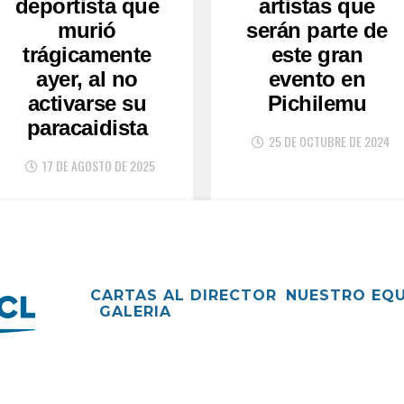
deportista que
artistas que
murió
serán parte de
trágicamente
este gran
ayer, al no
evento en
activarse su
Pichilemu
paracaidista
25 DE OCTUBRE DE 2024
17 DE AGOSTO DE 2025
CARTAS AL DIRECTOR
NUESTRO EQ
GALERIA