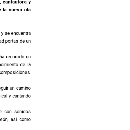
, cantautora y
e la nueva ola
 y se encuentra
ad portas de un
ha recorrido un
acimiento de la
composiciones.
eguir un camino
ical y cantando
se con sonidos
deón, así como