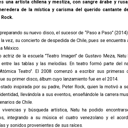
es una artista chilena y mestiza, con sangre árabe y rusa
y heredera de la mística y carisma del querido cantante d
r Rock.
á preparando su nuevo disco, el sucesor de “Paso a Paso” (2014)
la vez, su concierto de despedida de Chile, pues se encuentra 
 a México.
actriz de la escuela "Teatro Imagen" de Gustavo Meza, Natu 
 entre las tablas y las melodías. En teatro formó parte del n
Atómica Teatro". El 2008 comenzó a escribir sus primeras 
fue su primer disco, álbum cuyo lanzamiento fue en el 2014.
estado inspirada por su padre, Peter Rock, quien la motivó a s
 identidad, llevándola a sus eventos, enseñándole la carrera mus
enarios de Chile.
 vivencias y búsqueda artística, Natu ha podido encontrar
nos, integrando a su música el cuatro venezolano y el acor
as y sonidos provenientes de sus raíces.