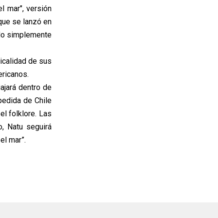
el mar", versión
que se lanzó en
ado simplemente
icalidad de sus
ericanos.
ajará dentro de
pedida de Chile
el folklore. Las
, Natu seguirá
el mar”.