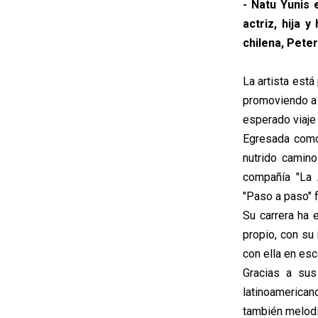
- Natu Yunis 
actriz, hija 
chilena, Pete
La artista est
promoviendo a 
esperado viaje
Egresada como 
nutrido camino
compañía "La 
"Paso a paso" 
Su carrera ha 
propio, con su
con ella en esc
Gracias a sus
latinoamerica
también melodí