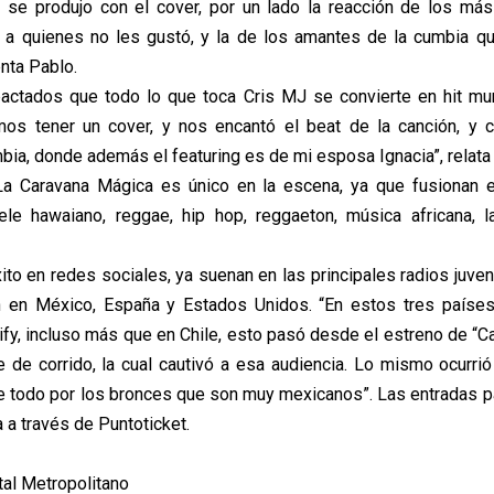
 se produjo con el cover, por un lado la reacción de los más
, a quienes no les gustó, y la de los amantes de la cumbia q
nta Pablo.
actados que todo lo que toca Cris MJ se convierte en hit mu
mos tener un cover, y nos encantó el beat de la canción, y c
bia, donde además el featuring es de mi esposa Ignacia”, relata
La Caravana Mágica es único en la escena, ya que fusionan e
le hawaiano, reggae, hip hop, reggaeton, música africana, l
ito en redes sociales, ya suenan en las principales radios juve
n en México, España y Estados Unidos. “En estos tres paíse
fy, incluso más que en Chile, esto pasó desde el estreno de “Can
 de corrido, la cual cautivó a esa audiencia. Lo mismo ocurrió
re todo por los bronces que son muy mexicanos”. Las entradas p
a a través de Puntoticket.
tal Metropolitano