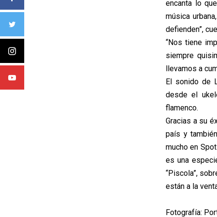
encanta lo que
música urbana
defienden”, cue
“Nos tiene imp
siempre quisi
llevamos a cum
El sonido de 
desde el ukele
flamenco.
Gracias a su éx
país y tambié
mucho en Spoti
es una especie
“Piscola”, sob
están a la vent
Fotografía: Por