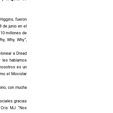
Higgins, fueron
 de junio en el
 10 millones de
hy, Why, Why”,
elonear a Dread
y les habíamos
 nosotros es un
omo el Movistar
guino, con mucha
ociales gracias
 Cris MJ. “Nos