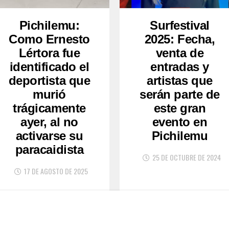
Pichilemu:
Surfestival
Como Ernesto
2025: Fecha,
Lértora fue
venta de
identificado el
entradas y
deportista que
artistas que
murió
serán parte de
trágicamente
este gran
ayer, al no
evento en
activarse su
Pichilemu
paracaidista
25 DE OCTUBRE DE 2024
17 DE AGOSTO DE 2025