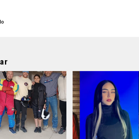
lo
ar