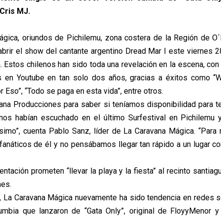
Cris MJ.
gica, oriundos de Pichilemu, zona costera de la Región de O´
abrir el show del cantante argentino Dread Mar I este viernes 28
. Estos chilenos han sido toda una revelación en la escena, con
s en Youtube en tan solo dos años, gracias a éxitos como “W
or Eso”, “Todo se paga en esta vida”, entre otros.
ana Producciones para saber si teníamos disponibilidad para t
 nos habían escuchado en el último Surfestival en Pichilemu 
imo”, cuenta Pablo Sanz, líder de La Caravana Mágica. “Para
anáticos de él y no pensábamos llegar tan rápido a un lugar c
ntación prometen “llevar la playa y la fiesta” al recinto santia
nes.
, La Caravana Mágica nuevamente ha sido tendencia en redes s
cumbia que lanzaron de “Gata Only”, original de FloyyMenor y