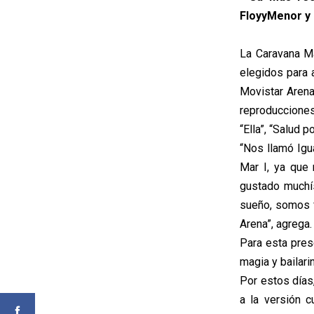
FloyyMenor y 
La Caravana Má
elegidos para 
Movistar Arena
reproduccione
“Ella”, “Salud p
“Nos llamó Igu
Mar I, ya que
gustado muchís
sueño, somos f
Arena”, agrega.
Para esta prese
magia y bailari
Por estos días
a la versión 