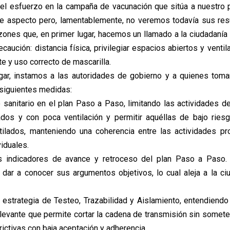
l esfuerzo en la campaña de vacunación que sitúa a nuestro p
e aspecto pero, lamentablemente, no veremos todavía sus res
zones que, en primer lugar, hacemos un llamado a la ciudadanía a
aución: distancia física, privilegiar espacios abiertos y venti
e y uso correcto de mascarilla.
gar, instamos a las autoridades de gobierno y a quienes toma
 siguientes medidas:
lo sanitario en el plan Paso a Paso, limitando las actividades d
ados y con poca ventilación y permitir aquéllas de bajo ries
tilados, manteniendo una coherencia entre las actividades pr
viduales.
 los indicadores de avance y retroceso del plan Paso a Paso
 dar a conocer sus argumentos objetivos, lo cual aleja a la ci
la estrategia de Testeo, Trazabilidad y Aislamiento, entendiendo
evante que permite cortar la cadena de transmisión sin someter
ictivas con baja aceptación y adherencia.