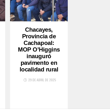
Chacayes,
Provincia de
Cachapoal:
MOP O’Higgins
inauguró
pavimento en
localidad rural
29 DE ABRIL DE 2025