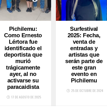
Pichilemu:
Surfestival
Como Ernesto
2025: Fecha,
Lértora fue
venta de
identificado el
entradas y
deportista que
artistas que
murió
serán parte de
trágicamente
este gran
ayer, al no
evento en
activarse su
Pichilemu
paracaidista
25 DE OCTUBRE DE 2024
17 DE AGOSTO DE 2025