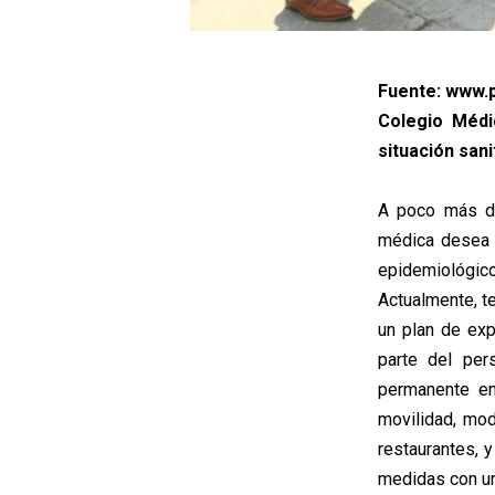
Fuente: www.p
Colegio Médi
situación sani
A poco más de
médica desea t
epidemiológico
Actualmente, t
un plan de exp
parte del per
permanente en
movilidad, mod
restaurantes, 
medidas con ur