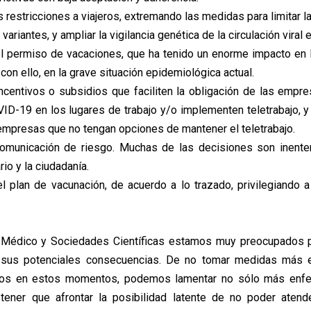
s restricciones a viajeros, extremando las medidas para limitar la
ariantes, y ampliar la vigilancia genética de la circulación viral e
l permiso de vacaciones, que ha tenido un enorme impacto en 
con ello, en la grave situación epidemiológica actual.
incentivos o subsidios que faciliten la obligación de las empr
ID-19 en los lugares de trabajo y/o implementen teletrabajo, y d
empresas que no tengan opciones de mantener el teletrabajo.
comunicación de riesgo. Muchas de las decisiones son inente
rio y la ciudadanía.
el plan de vacunación, de acuerdo a lo trazado, privilegiando 
Médico y Sociedades Científicas estamos muy preocupados p
 sus potenciales consecuencias. De no tomar medidas más e
sos en estos momentos, podemos lamentar no sólo más enf
 tener que afrontar la posibilidad latente de no poder atend