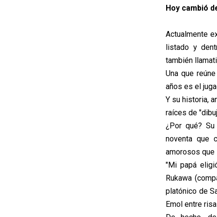
Hoy cambió de
Actualmente ex
listado y den
también llamati
Una que reúne 
años es el juga
Y su historia, 
raíces de "dibu
¿Por qué? Su 
noventa que c
amorosos que i
"Mi papá elig
Rukawa (compa
platónico de Sa
Emol entre risa