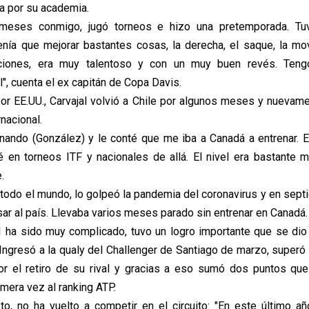
ta por su academia.
 meses conmigo, jugó torneos e hizo una pretemporada. Tu
enía que mejorar bastantes cosas, la derecha, el saque, la movi
ciones, era muy talentoso y con un muy buen revés. Ten
", cuenta el ex capitán de Copa Davis.
or EE.UU., Carvajal volvió a Chile por algunos meses y nuevame
rnacional.
nando (González) y le conté que me iba a Canadá a entrenar. 
ué en torneos ITF y nacionales de allá. El nivel era bastante 
.
todo el mundo, lo golpeó la pandemia del coronavirus y en sep
sar al país. Llevaba varios meses parado sin entrenar en Canadá.
1 ha sido muy complicado, tuvo un logro importante que se di
 Ingresó a la qualy del Challenger de Santiago de marzo, superó
por el retiro de su rival y gracias a eso sumó dos puntos que
imera vez al ranking ATP.
o, no ha vuelto a competir en el circuito: "En este último 