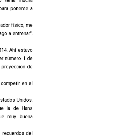
o tenía mucha
 para ponerse a
rador físico, me
ago a entrenar",
014. Ahí estuvo
ser número 1 de
 proyección de
 competir en el
Estados Unidos,
ue la de Hans
Fue muy buena
s recuerdos del