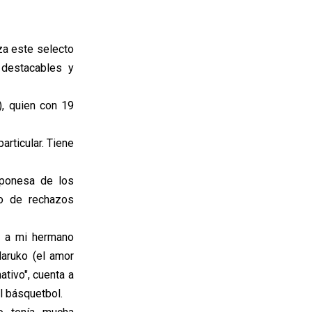
za este selecto
 destacables y
), quien con 19
articular. Tiene
aponesa de los
no de rechazos
o a mi hermano
aruko (el amor
ativo", cuenta a
el básquetbol.