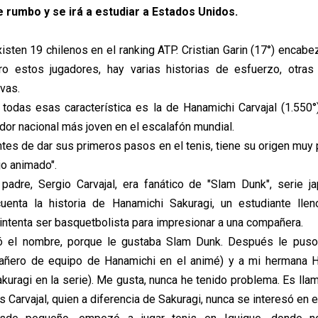
 rumbo y se irá a estudiar a Estados Unidos.
isten 19 chilenos en el ranking ATP. Cristian Garin (17°) encabe
tro estos jugadores, hay varias historias de esfuerzo, otras
vas.
todas esas característica es la de Hanamichi Carvajal (1.550°
dor nacional más joven en el escalafón mundial.
antes de dar sus primeros pasos en el tenis, tiene su origen muy p
jo animado".
padre, Sergio Carvajal, era fanático de "Slam Dunk", serie j
uenta la historia de Hanamichi Sakuragi, un estudiante lle
ntenta ser basquetbolista para impresionar a una compañera.
ió el nombre, porque le gustaba Slam Dunk. Después le pus
ñero de equipo de Hanamichi en el animé) y a mi hermana H
kuragi en la serie). Me gusta, nunca he tenido problema. Es llam
s Carvajal, quien a diferencia de Sakuragi, nunca se interesó en 