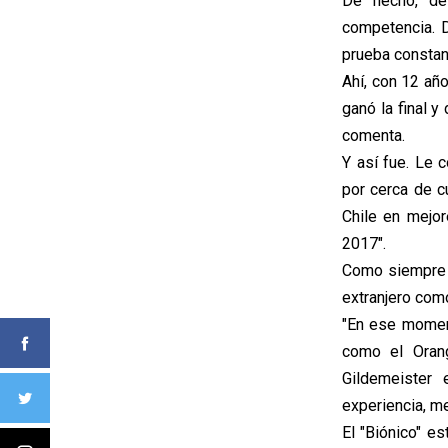
De hecho, de
competencia. D
prueba consta
Ahí, con 12 año
ganó la final y
comenta.
Y así fue. Le 
por cerca de c
Chile en mejo
2017".
Como siempre l
extranjero como
"En ese moment
como el Oran
Gildemeister
experiencia, m
El "Biónico" e