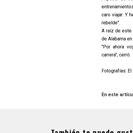
entrenamientos
caro viajar. Y
rebelde".
A raíz de este
de Alabama en
"Por ahora vo
carrera", cerró.
Fotografías: El
En este artícu
También te puede gust