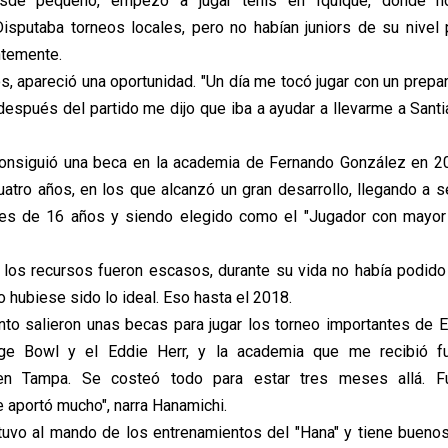
sde pequeño, empezó a jugar tenis en Iquique, donde n
isputaba torneos locales, pero no habían juniors de su nivel
ntemente.
s, apareció una oportunidad. "Un día me tocó jugar con un prepa
 después del partido me dijo que iba a ayudar a llevarme a Santi
consiguió una beca en la academia de Fernando González en 2
uatro años, en los que alcanzó un gran desarrollo, llegando a 
res de 16 años y siendo elegido como el "Jugador con mayor
os recursos fueron escasos, durante su vida no había podido
 hubiese sido lo ideal. Eso hasta el 2018.
o salieron unas becas para jugar los torneo importantes de 
ge Bowl y el Eddie Herr, y la academia que me recibió f
 en Tampa. Se costeó todo para estar tres meses allá. 
e aportó mucho", narra Hanamichi.
stuvo al mando de los entrenamientos del "Hana" y tiene bueno