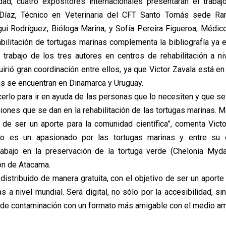
dad, cuatro expositores internacionales presentarán el trabaj
 Díaz, Técnico en Veterinaria del CFT Santo Tomás sede Ran
ui Rodríguez, Bióloga Marina, y Sofía Pereira Figueroa, Médico 
bilitación de tortugas marinas complementa la bibliografía ya e
 trabajo de los tres autores en centros de rehabilitación a ni
uirió gran coordinación entre ellos, ya que Victor Zavala está en
 se encuentran en Dinamarca y Uruguay.
erlo para ir en ayuda de las personas que lo necesiten y que s
ciones que se dan en la rehabilitación de las tortugas marinas.
o de ser un aporte para la comunidad científica”, comenta Victo
 es un apasionado por las tortugas marinas y entre su 
rabajo en la preservación de la tortuga verde (Chelonia Myd
ón de Atacama.
distribuido de manera gratuita, con el objetivo de ser un aporte
s a nivel mundial. Será digital, no sólo por la accesibilidad, s
el de contaminación con un formato más amigable con el medio am