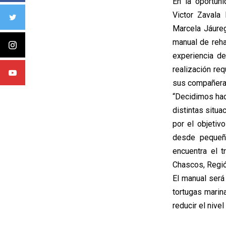
En la oportuni
Victor Zavala
Marcela Jáureg
manual de reha
experiencia de
realización req
sus compañeras
“Decidimos hac
distintas situa
por el objetiv
desde pequeño
encuentra el t
Chascos, Regi
El manual será 
tortugas marina
reducir el niv