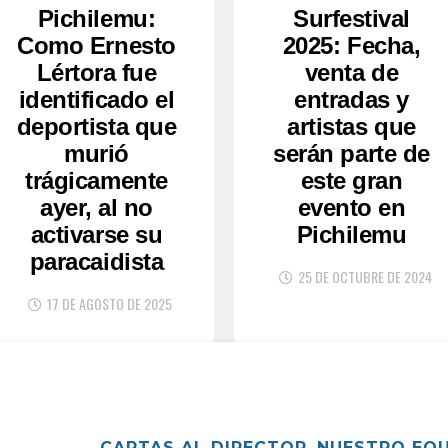
Pichilemu:
Surfestival
Como Ernesto
2025: Fecha,
Lértora fue
venta de
identificado el
entradas y
deportista que
artistas que
murió
serán parte de
trágicamente
este gran
ayer, al no
evento en
activarse su
Pichilemu
paracaidista
25 DE OCTUBRE DE 2024
17 DE AGOSTO DE 2025
CARTAS AL DIRECTOR
NUESTRO EQ