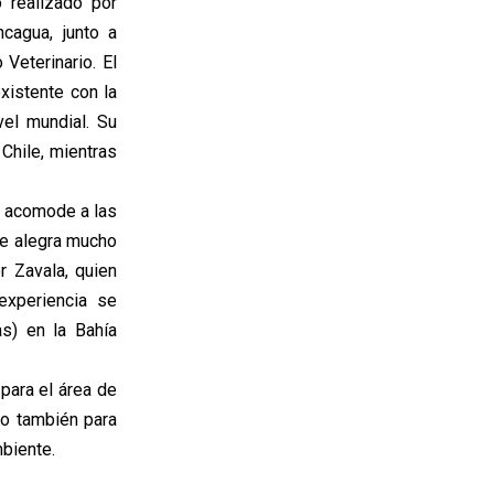
o realizado por
cagua, junto a
Veterinario. El
xistente con la
vel mundial. Su
 Chile, mientras
e acomode a las
 Me alegra mucho
r Zavala, quien
experiencia se
as) en la Bahía
 para el área de
ino también para
biente.