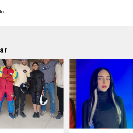
lo
ar