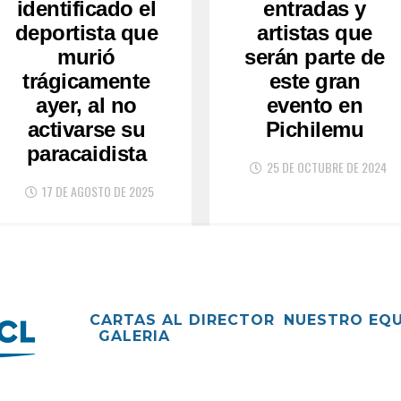
identificado el
entradas y
deportista que
artistas que
murió
serán parte de
trágicamente
este gran
ayer, al no
evento en
activarse su
Pichilemu
paracaidista
25 DE OCTUBRE DE 2024
17 DE AGOSTO DE 2025
CARTAS AL DIRECTOR
NUESTRO EQ
GALERIA