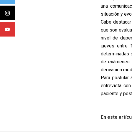
una comunicaci
situación y evo
Cabe destacar 
que son evalua
nivel de depen
jueves entre 
determinadas s
de exámenes. A
derivación méd
Para postular a
entrevista co
paciente y post
En este artícu