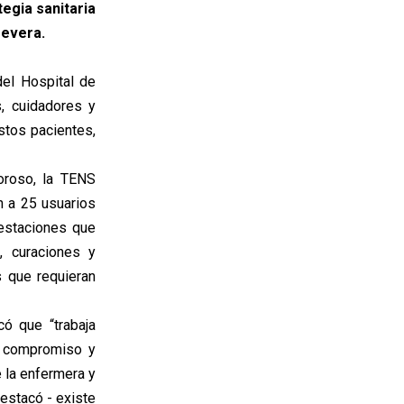
egia sanitaria
severa.
el Hospital de
, cuidadores y
estos pacientes,
oroso, la TENS
n a 25 usuarios
restaciones que
s, curaciones y
s que requieran
có que “trabaja
e compromiso y
 la enfermera y
destacó - existe