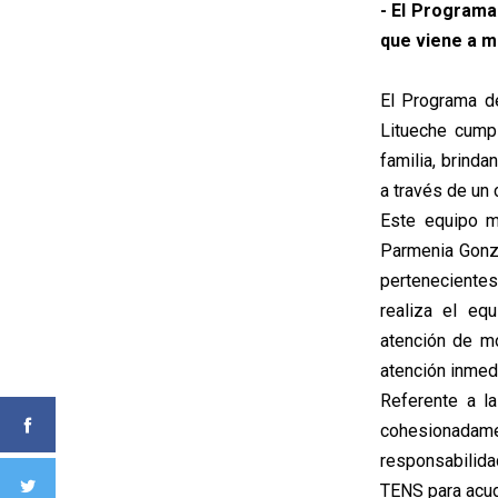
- El Programa
que viene a m
El Programa d
Litueche cump
familia, brinda
a través de un 
Este equipo m
Parmenia Gonzá
pertenecientes
realiza el equ
atención de mo
atención inmedi
Referente a la
cohesionadame
responsabilida
TENS para acudi