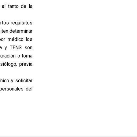
 al tanto de la
rtos requisitos
iten determinar
 por médico los
era y TENS son
curación o toma
siólogo, previa
nico y solicitar
personales del