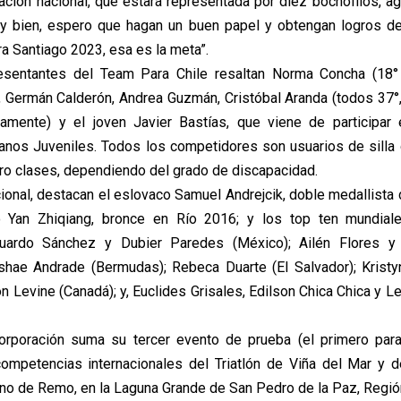
ación nacional, que estará representada por diez bochófilos, ag
y bien, espero que hagan un buen papel y obtengan logros de
a Santiago 2023, esa es la meta”.
resentantes del Team Para Chile resaltan Norma Concha (18
, Germán Calderón, Andrea Guzmán, Cristóbal Aranda (todos 37°
vamente) y el joven Javier Bastías, que viene de participar
nos Juveniles. Todos los competidores son usuarios de silla
tro clases, dependiendo del grado de discapacidad.
cional, destacan el eslovaco Samuel Andrejcik, doble medallista
o Yan Zhiqiang, bronce en Río 2016; y los top ten mundiale
duardo Sánchez y Dubier Paredes (México); Ailén Flores y 
ushae Andrade (Bermudas); Rebeca Duarte (El Salvador); Kristyn 
n Levine (Canadá); y, Euclides Grisales, Edilson Chica Chica y L
corporación suma su tercer evento de prueba (el primero para
competencias internacionales del Triatlón de Viña del Mar y 
o de Remo, en la Laguna Grande de San Pedro de la Paz, Región