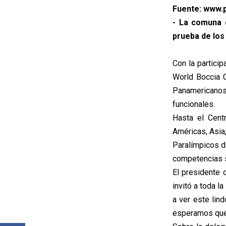
Fuente: www.p
- La comuna d
prueba de los 
Con la partici
World Boccia C
Panamericano
funcionales.
Hasta el Cent
Américas, Asia
Paralímpicos de
competencias s
El presidente 
invitó a toda l
a ver este lin
esperamos que 