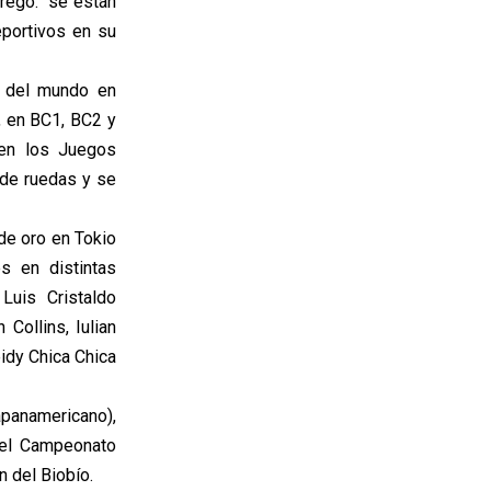
regó: “se están
portivos en su
° del mundo en
, en BC1, BC2 y
 en los Juegos
 de ruedas y se
 de oro en Tokio
s en distintas
Luis Cristaldo
Collins, Iulian
eidy Chica Chica
panamericano),
del Campeonato
 del Biobío.