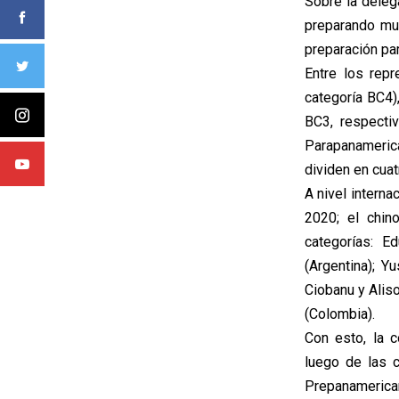
Sobre la deleg
preparando mu
preparación par
Entre los rep
categoría BC4)
BC3, respecti
Parapanamerica
dividen en cua
A nivel interna
2020; el chin
categorías: E
(Argentina); Y
Ciobanu y Aliso
(Colombia).
Con esto, la 
luego de las 
Prepanamerican