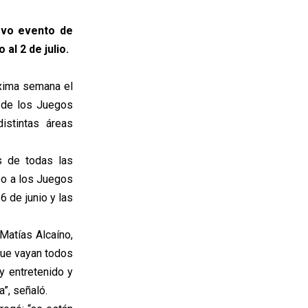
uevo evento de
al 2 de julio.
óxima semana el
r de los Juegos
stintas áreas
s de todas las
bo a los Juegos
6 de junio y las
Matías Alcaíno,
 que vayan todos
y entretenido y
”, señaló.