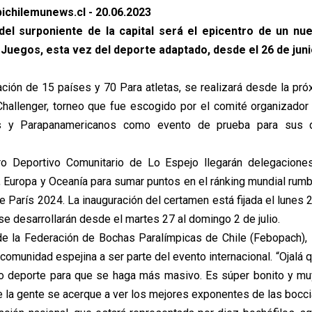
ichilemunews.cl - 20.06.2023
el surponiente de la capital será el epicentro de un n
Juegos, esta vez del deporte adaptado, desde el 26 de junio 
pación de 15 países y 70 Para atletas, se realizará desde la pr
hallenger, torneo que fue escogido por el comité organizado
s y Parapanamericanos como evento de prueba para sus di
ro Deportivo Comunitario de Lo Espejo llegarán delegacione
, Europa y Oceanía para sumar puntos en el ránking mundial rum
 París 2024. La inauguración del certamen está fijada el lunes 2
e desarrollarán desde el martes 27 al domingo 2 de julio.
de la Federación de Bochas Paralímpicas de Chile (Febopach), 
a comunidad espejina a ser parte del evento internacional. “Ojalá
do deporte para que se haga más masivo. Es súper bonito y mu
la gente se acerque a ver los mejores exponentes de las boccia