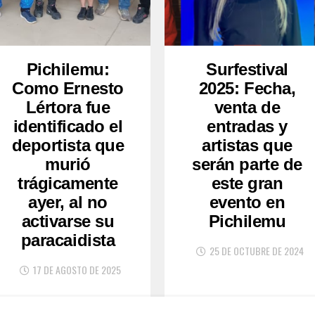
Pichilemu:
Surfestival
Como Ernesto
2025: Fecha,
Lértora fue
venta de
identificado el
entradas y
deportista que
artistas que
murió
serán parte de
trágicamente
este gran
ayer, al no
evento en
activarse su
Pichilemu
paracaidista
25 DE OCTUBRE DE 2024
17 DE AGOSTO DE 2025