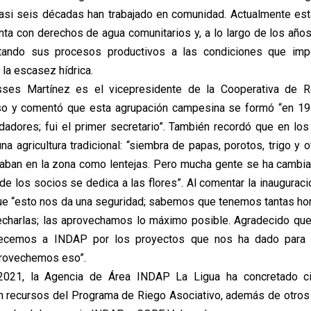
casi seis décadas han trabajado en comunidad. Actualmente est
nta con derechos de agua comunitarios y, a lo largo de los años
tando sus procesos productivos a las condiciones que im
la escasez hídrica.
es Martínez es el vicepresidente de la Cooperativa de R
so y comentó que esta agrupación campesina se formó “en 19
dadores; fui el primer secretario”. También recordó que en lo
na agricultura tradicional: “siembra de papas, porotos, trigo y
ban en la zona como lentejas. Pero mucha gente se ha cambiad
de los socios se dedica a las flores”. Al comentar la inaugurac
que “esto nos da una seguridad; sabemos que tenemos tantas hor
echarlas; las aprovechamos lo máximo posible. Agradecido qu
decemos a INDAP por los proyectos que nos ha dado para
provechemos eso”.
021, la Agencia de Área INDAP La Ligua ha concretado ci
n recursos del Programa de Riego Asociativo, además de otros