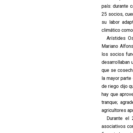
país: durante 
25 socios, cue
su labor adap
climático como 
Arístides Oss
Mariano Alfon
los socios fun
desarrollaban u
que se cosecha
la mayor parte 
de riego dijo 
hay que aprov
tranque; agra
agricultores a
Durante el 2
asociativos co