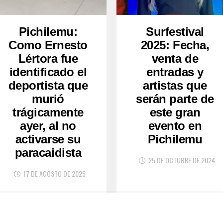
Pichilemu:
Surfestival
Como Ernesto
2025: Fecha,
Lértora fue
venta de
identificado el
entradas y
deportista que
artistas que
murió
serán parte de
trágicamente
este gran
ayer, al no
evento en
activarse su
Pichilemu
paracaidista
25 DE OCTUBRE DE 2024
17 DE AGOSTO DE 2025