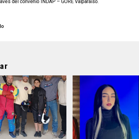
través del convenio INDAP – GORE Valparaíso.
lo
ar