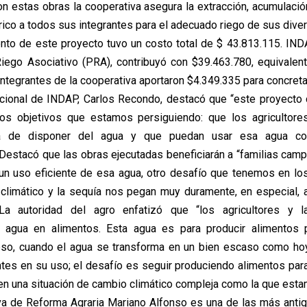
on estas obras la cooperativa asegura la extracción, acumulació
rico a todos sus integrantes para el adecuado riego de sus diver
nto de este proyecto tuvo un costo total de $ 43.813.115. INDA
ego Asociativo (PRA), contribuyó con $39.463.780, equivalen
integrantes de la cooperativa aportaron $4.349.335 para concreta
cional de INDAP, Carlos Recondo, destacó que “este proyecto
 los objetivos que estamos persiguiendo: que los agricultore
a de disponer del agua y que puedan usar esa agua c
Destacó que las obras ejecutadas beneficiarán a “familias cam
 un uso eficiente de esa agua, otro desafío que tenemos en l
climático y la sequía nos pegan muy duramente, en especial,
. La autoridad del agro enfatizó que “los agricultores y la
l agua en alimentos. Esta agua es para producir alimentos 
 eso, cuando el agua se transforma en un bien escaso como ho
ntes en su uso; el desafío es seguir produciendo alimentos para
en una situación de cambio climático compleja como la que esta
a de Reforma Agraria Mariano Alfonso es una de las más antig