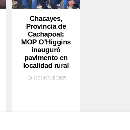
Chacayes,
Provincia de
Cachapoal:
MOP O’Higgins
inauguró
pavimento en
localidad rural
29 DE ABRIL DE 2025