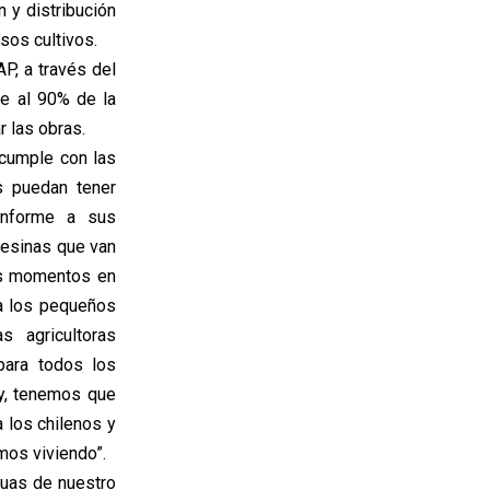
n y distribución
sos cultivos.
P, a través del
te al 90% de la
r las obras.
 cumple con las
s puedan tener
onforme a sus
pesinas que van
os momentos en
 a los pequeños
s agricultoras
para todos los
y, tenemos que
 los chilenos y
mos viviendo”.
uas de nuestro