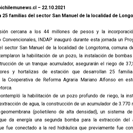
ichilemunews.cl – 22.10.2021
a 25 familias del sector San Manuel de la localidad de Long
sión cercana a los 44 millones de pesos y la incorporaci
 Convencionales, INDAP inauguró durante esta jornada un Pro
el sector San Manuel de la localidad de Longotoma, comuna d
emplaron la habilitación de un pozo, la instalación de bombas
trucción de un tranque acumulador, asegurarán el riego de 37
lores y hortalizas de estación que desarrollan 25 famili
e la Cooperativa de Reforma Agraria Mariano Alfonso en est
torca.
ntempló la habilitación de un pozo profundo de riego, la ins
extracción de agua, la construcción de un acumulador de 3.770
 geomembrana (polietileno de alta densidad), un sistema de
 que da energía una segunda bomba para la extracción del
ue fue conectado a la red hidráulica que previamente fue con