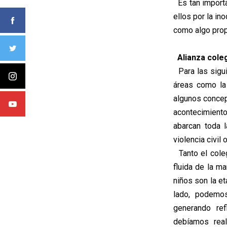
Es tan importa
ellos por la in
como algo prop
Alianza coleg
Para las sigui
áreas como la 
algunos concept
acontecimiento
abarcan toda 
violencia civil
Tanto el coleg
fluida de la m
niños son la et
lado, podemos
generando ref
debíamos real