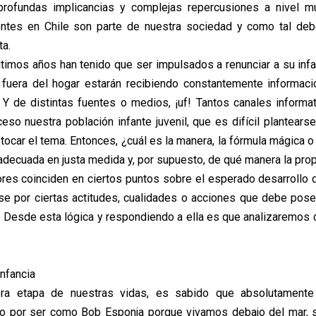
 profundas implicancias y complejas repercusiones a nivel mu
entes en Chile son parte de nuestra sociedad y como tal de
ta.
timos años han tenido que ser impulsados a renunciar a su inf
 fuera del hogar estarán recibiendo constantemente informació
 Y de distintas fuentes o medios, ¡uf! Tantos canales informa
ceso nuestra población infante juvenil, que es difícil plantears
ocar el tema. Entonces, ¿cuál es la manera, la fórmula mágica o
 adecuada en justa medida y, por supuesto, de qué manera la pr
es coinciden en ciertos puntos sobre el esperado desarrollo 
se por ciertas actitudes, cualidades o acciones que debe pos
. Desde esta lógica y respondiendo a ella es que analizaremo
infancia
a etapa de nuestras vidas, es sabido que absolutament
no por ser como Bob Esponja porque vivamos debajo del mar, s