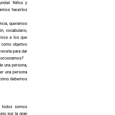
ndial. Niños y
bemos hacerlos
ancia, queramos
n, vocabulario,
tivos a los que
e como objetivo
 receta para dar
oporcionamos?
de una persona,
eer una persona
s cómo debemos
e todos somos
ino por la gran