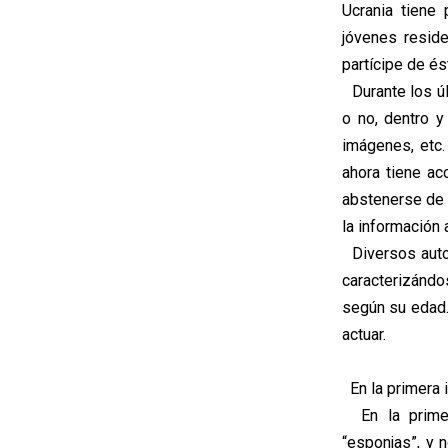
Ucrania tiene
jóvenes resid
partícipe de és
Durante los úl
o no, dentro y
imágenes, etc.
ahora tiene ac
abstenerse de t
la información
Diversos autor
caracterizándo
según su edad
actuar.
En la primera 
En la primer
“esponjas”, y 