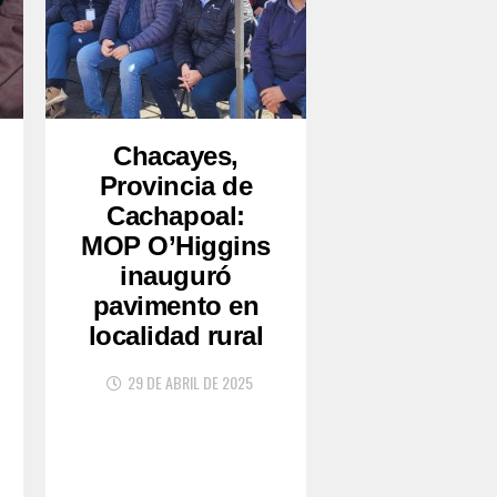
Chacayes,
Provincia de
Cachapoal:
MOP O’Higgins
inauguró
pavimento en
localidad rural
29 DE ABRIL DE 2025