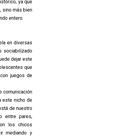
stórico, ya que
o, sino más bien
ndo entero.
ela en diversas
s sociabilizado
puede dejar este
dolescentes que
 con juegos de
de comunicación
a este nicho de
 está de nuestro
o entre pares,
con los chicos
 ir mediando y