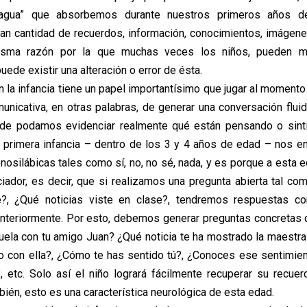
“agua” que absorbemos durante nuestros primeros años de
an cantidad de recuerdos, información, conocimientos, imágenes
sma razón por la que muchas veces los niños, pueden mal
uede existir una alteración o error de ésta.
la infancia tiene un papel importantísimo que jugar al momento
municativa, en otras palabras, de generar una conversación flui
de podamos evidenciar realmente qué están pensando o sint
a primera infancia – dentro de los 3 y 4 años de edad – nos 
osilábicas tales como sí, no, no sé, nada, y es porque a esta 
iciador, es decir, que si realizamos una pregunta abierta tal c
e?, ¿Qué noticias viste en clase?, tendremos respuestas co
nteriormente. Por esto, debemos generar preguntas concretas
cuela con tu amigo Juan? ¿Qué noticia te ha mostrado la maestra
o con ella?, ¿Cómo te has sentido tú?, ¿Conoces ese sentimie
, etc. Solo así el niño logrará fácilmente recuperar su recuerd
ién, esto es una característica neurológica de esta edad.