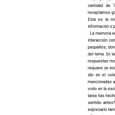
cantidad de 
recopilamos gr
Esta es la mi
información o p
La memoria en 
interacción co
pequeños, don
del tema. En l
respuestas mon
requiere un in
ido en el col
mencionadas a
visto en la es
tarea has hech
sentido antes?
expresarlo tamb