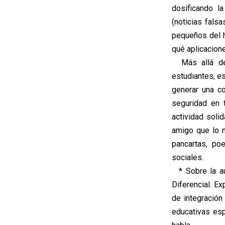
dosificando l
(noticias fals
pequeños del h
qué aplicacione
Más allá del 
estudiantes, e
generar una co
seguridad en 
actividad soli
amigo que lo n
pancartas, po
sociales.
* Sobre la au
Diferencial. Ex
de integración
educativas esp