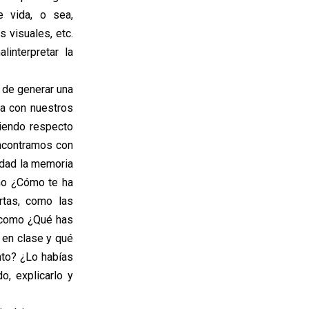
 vida, o sea,
 visuales, etc.
interpretar la
 de generar una
da con nuestros
iendo respecto
encontramos con
edad la memoria
omo ¿Cómo te ha
rtas, como las
 como ¿Qué has
 en clase y qué
nto? ¿Lo habías
o, explicarlo y