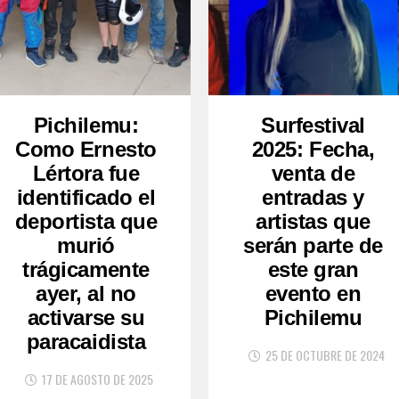
Pichilemu:
Surfestival
Como Ernesto
2025: Fecha,
Lértora fue
venta de
identificado el
entradas y
deportista que
artistas que
murió
serán parte de
trágicamente
este gran
ayer, al no
evento en
activarse su
Pichilemu
paracaidista
25 DE OCTUBRE DE 2024
17 DE AGOSTO DE 2025