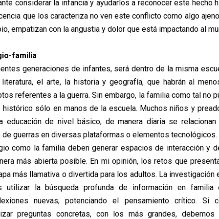
nte considerar la infancia y ayudarlos a reconocer este hecho hi
ocencia que los caracteriza no ven este conflicto como algo ajen
io, empatizan con la angustia y dolor que está impactando al mu
io-familia
entes generaciones de infantes, será dentro de la misma escu
literatura, el arte, la historia y geografía, que habrán al meno
os referentes a la guerra. Sin embargo, la familia como tal no 
 histórico sólo en manos de la escuela. Muchos niños y prea
la educación de nivel básico, de manera diaria se relacionan
 o de guerras en diversas plataformas o elementos tecnológicos.
io como la familia deben generar espacios de interacción y 
anera más abierta posible. En mi opinión, los retos que present
apa más llamativa o divertida para los adultos. La investigación
 utilizar la búsqueda profunda de información en familia 
lexiones nuevas, potenciando el pensamiento crítico. Si 
izar preguntas concretas, con los más grandes, debemos