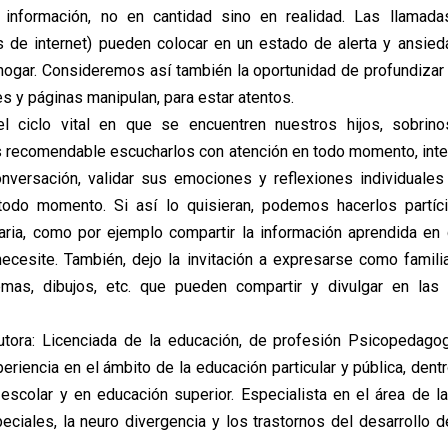
a información, no en cantidad sino en realidad. Las llamad
as de internet) pueden colocar en un estado de alerta y ansied
ogar. Consideremos así también la oportunidad de profundizar
s y páginas manipulan, para estar atentos.
ciclo vital en que se encuentren nuestros hijos, sobrin
s recomendable escucharlos con atención en todo momento, in
nversación, validar sus emociones y reflexiones individuales 
todo momento. Si así lo quisieran, podemos hacerlos partíc
daria, como por ejemplo compartir la información aprendida en
ecesite. También, dejo la invitación a expresarse como famil
emas, dibujos, etc. que pueden compartir y divulgar en la
tora: Licenciada de la educación, de profesión Psicopedago
periencia en el ámbito de la educación particular y pública, den
 escolar y en educación superior. Especialista en el área de 
eciales, la neuro divergencia y los trastornos del desarrollo de