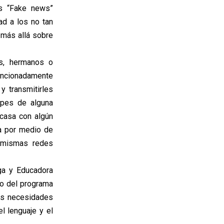
as “Fake news”
ad a los no tan
 más allá sobre
os, hermanos o
tencionadamente
y transmitirles
ipes de alguna
 casa con algún
ia por medio de
s mismas redes
ga y Educadora
tro del programa
las necesidades
l lenguaje y el