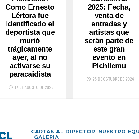
Como Ernesto
2025: Fecha,
Lértora fue
venta de
identificado el
entradas y
deportista que
artistas que
murió
serán parte de
trágicamente
este gran
ayer, al no
evento en
activarse su
Pichilemu
paracaidista
25 DE OCTUBRE DE 2024
17 DE AGOSTO DE 2025
CARTAS AL DIRECTOR
NUESTRO EQ
GALERIA