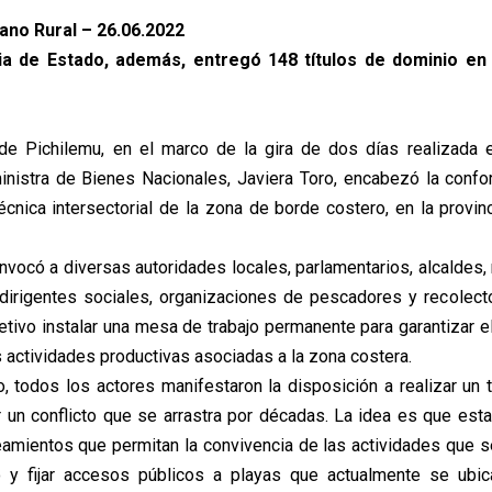
bano Rural – 26.06.2022
ia de Estado, además, entregó 148 títulos de dominio e
de Pichilemu, en el marco de la gira de dos días realizada e
ministra de Bienes Nacionales, Javiera Toro, encabezó la conf
écnica intersectorial de la zona de borde costero, en la provin
onvocó a diversas autoridades locales, parlamentarios, alcaldes,
dirigentes sociales, organizaciones de pescadores y recolecto
etivo instalar una mesa de trabajo permanente para garantizar el
s actividades productivas asociadas a la zona costera.
o, todos los actores manifestaron la disposición a realizar un t
r un conflicto que se arrastra por décadas. La idea es que est
eamientos que permitan la convivencia de las actividades que se
o y fijar accesos públicos a playas que actualmente se ubic