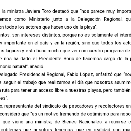
n, la ministra Javiera Toro destacó que “nos parece muy import
nemos como Ministerio junto a la Delegación Regional, q
n todos los actores que hacen uso de la playa”.
ntos, son intereses distintos, porque no es solamente el interé
 importante en el país y en la región, sino que todos los act
tos lugares y esto tiene mucho que ver con nuestro programa de
e nos ha dado el Presidente Boric de hacernos cargo de la p
monio natural”, añadió.
elegado Presidencial Regional, Fabio López, enfatizó que “n
seguir el trabajo que realizamos el día que nosotros asumim
la ruta para tener un acceso libre a nuestras playas, pero tambié
nes”.
o, representante del sindicato de pescadores y recolectores en 
 consideró que “es un motivo tremendo de optimismo para noso
z que viene una ministra, de Bienes Nacionales, a reunirse c
 problemas que nosotros tenemos, que en realidad son mu