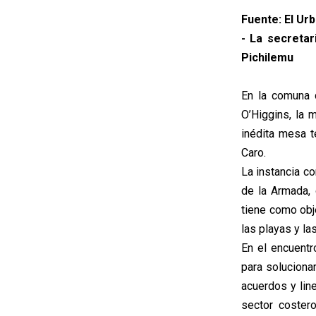
Fuente: El Ur
- La secretar
Pichilemu
En la comuna 
O’Higgins, la 
inédita mesa t
Caro.
La instancia c
de la Armada, 
tiene como obj
las playas y la
En el encuentr
para soluciona
acuerdos y lin
sector coster