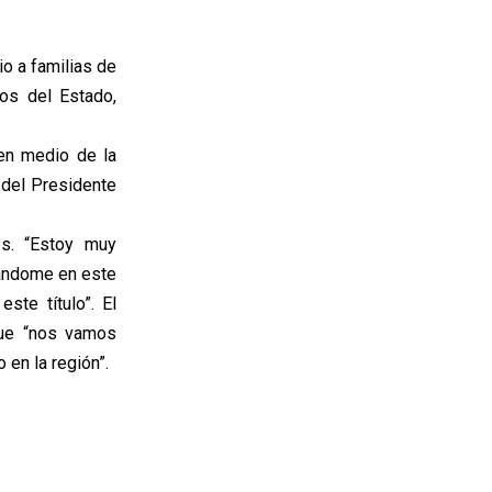
io a familias de
os del Estado,
en medio de la
 del Presidente
es. “Estoy muy
ándome en este
ste título”. El
que “nos vamos
 en la región”.