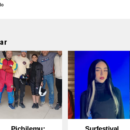
lo
ar
Pichilemu:
Surfestival