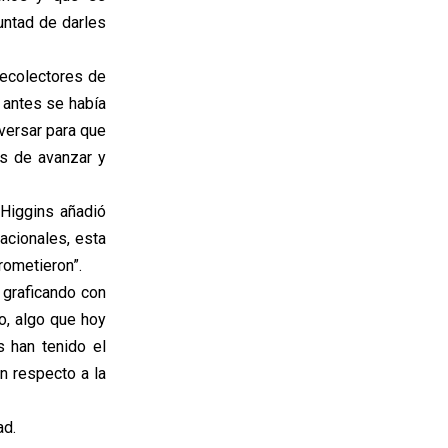
untad de darles
recolectores de
a antes se había
versar para que
s de avanzar y
Higgins añadió
acionales, esta
rometieron”.
 graficando con
o, algo que hoy
s han tenido el
n respecto a la
ad.