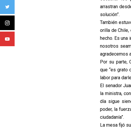
arrastran desd
solución”.
También estuvo
orilla de Chile
hecho. Es una 
nosotros seam
agradecemos a l
Por su parte,
que “es grato 
labor para darl
El senador Jua
la ministra, c
día sigue sien
poder, la fuer
ciudadanía”.
La mesa fijó s