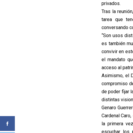
privados.
Tras la reunió
tarea que te
conversando co
“Son usos disti
es también muy
convivir en es
el mandato qu
acceso al patri
Asimismo, el D
compromiso de 
de poder fijar 
distintas visio
Genaro Guerrer
Cardenal Caro,
la primera ve
escuchar los