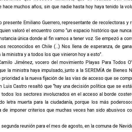
e hace muchos años, sin que nadie hasta hoy haya tenido la vol
 presente Emiliano Guerrero, representante de recolectoras y 
, quien valoró el encuentro como “un espacio histórico que nunc
instancia única donde al fin vamos a tener voz. Se empezó a con
os reconocidos en Chile (…) Nos llena de esperanza, de gana
a ministra y a todos los que vinieron hoy a esto”.
 Camilo Jiménez, vocero del movimiento Playas Para Todos O’
que la ministra haya impulsado, junto a la SEREMÍA de Bienes N
e prioridad a la nueva fijación de las vías de acceso que se comp
n Luis Castro resaltó que “hay una decisión política que se está
on todos los sectores involucrados en el acceso al borde coster
do letra muerta para la ciudadanía, porque los más poderoso
za de imponer criterios que muchas veces han sido abusivos co
u segunda reunión para el mes de agosto, en la comuna de Navid