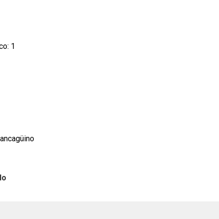
co: 1
Rancagüino
lo