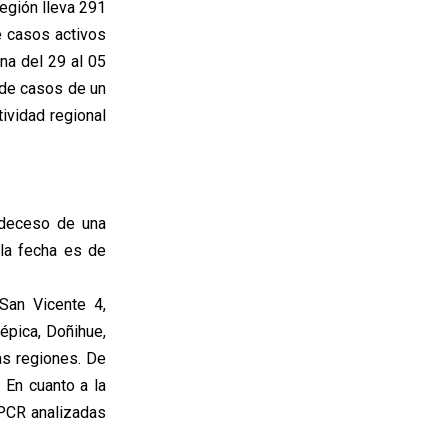
región lleva 291
e casos activos
na del 29 al 05
 de casos de un
tividad regional
 deceso de una
 la fecha es de
San Vicente 4,
épica, Doñihue,
as regiones. De
 En cuanto a la
 PCR analizadas