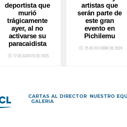
deportista que
artistas que
murió
serán parte de
trágicamente
este gran
ayer, al no
evento en
activarse su
Pichilemu
paracaidista
25 DE OCTUBRE DE 2024
17 DE AGOSTO DE 2025
CARTAS AL DIRECTOR
NUESTRO EQ
GALERIA