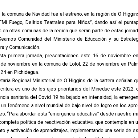
 la comuna de Navidad fue el estreno, en la región de O´Higgins
 “Mi Fuego, Delirios Teatrales para Niñxs”, dando así el puntap
s en otras comunas de la región que serán parte de estas jorn
a Seamos Comunidad del Ministerio de Educación y su Estrateg
ura y Comunicación.
sta primera jornada, presentaciones este 16 de noviembre e
de noviembre en la comuna de Lolol, 22 de noviembre en Palmil
el 24 en Pichidegua.
taría Regional Ministerial de O´Higgins de la cartera señalan qu
scritura es uno de los ejes prioritarios del Mineduc este 2022, 
ncia sanitaria del Covid 19 ha bajado en intensidad, la emerge
un fenómeno a nivel mundial de bajo nivel de logro en los apre
tes. “Para abordar esta “emergencia educativa” desde nuestro m
 completa política de reactivación educativa, que contempla en 
nto y activación de aprendizajes, implementando una serie de es