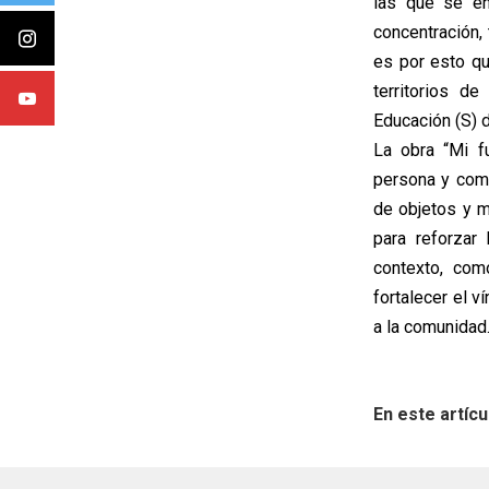
las que se en
concentración,
es por esto qu
territorios d
Educación (S) 
La obra “Mi fu
persona y como
de objetos y m
para reforzar
contexto, co
fortalecer el v
a la comunidad
En este artícu