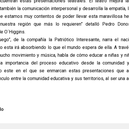
cuentran estas presentaciones teatrales. El teatro mejora l
 también la comunicación interpersonal y desarrolla la empatía, 
e estamos muy contentos de poder llevar esta maravillosa he
e nuestra región que más lo requieren” detalló Pedro Don
de O´Higgins.
ego”, de la compañía la Patriótico Interesante, narra el na
 esta irá absorbiendo lo que el mundo espera de ella. A trav
ucho movimiento y música, habla de cómo educar a niñas y niñ
 la importancia del proceso educativo desde la comunidad 
mo este en el que se enmarcan estas presentaciones que 
ínculo entre la comunidad educativa y sus territorios, al ser una a
.
lo