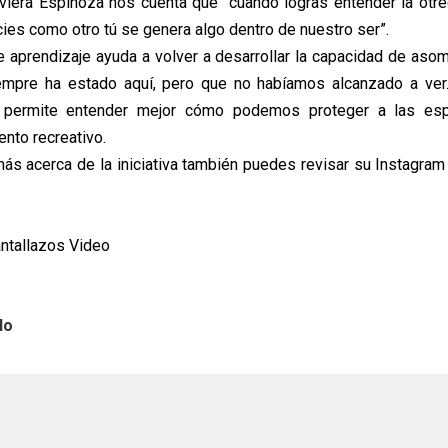
viera Espinoza nos cuenta que “cuando logras entender la otr
cies como otro tú se genera algo dentro de nuestro ser”.
 aprendizaje ayuda a volver a desarrollar la capacidad de asomb
mpre ha estado aquí, pero que no habíamos alcanzado a ver
 permite entender mejor cómo podemos proteger a las es
to recreativo.
ás acerca de la iniciativa también puedes revisar su Instagram 
antallazos Video
lo