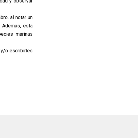
edad y observar
ro, al notar un
. Además, esta
pecies marinas
y/o escribirles