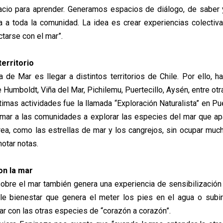
acio para aprender. Generamos espacios de diálogo, de saber
a a toda la comunidad. La idea es crear experiencias colecti
tarse con el mar”.
territorio
a de Mar es llegar a distintos territorios de Chile. Por ello, h
 Humboldt, Viña del Mar, Pichilemu, Puertecillo, Aysén, entre ot
mas actividades fue la llamada “Exploración Naturalista” en Puer
amar a las comunidades a explorar las especies del mar que a
rea, como las estrellas de mar y los cangrejos, sin ocupar mu
notar notas.
on la mar
obre el mar también genera una experiencia de sensibilización 
le bienestar que genera el meter los pies en el agua o subir
ar con las otras especies de “corazón a corazón”.