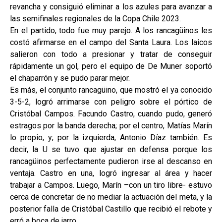
revancha y consiguió eliminar a los azules para avanzar a
las semifinales regionales de la Copa Chile 2023.
En el partido, todo fue muy parejo. A los rancagüinos les
costó afirmarse en el campo del Santa Laura. Los laicos
salieron con todo a presionar y tratar de conseguir
rápidamente un gol, pero el equipo de De Muner soportó
el chaparrón y se pudo parar mejor.
Es más, el conjunto rancagüino, que mostró el ya conocido
3-5-2, logró arrimarse con peligro sobre el pórtico de
Cristóbal Campos. Facundo Castro, cuando pudo, generó
estragos por la banda derecha; por el centro, Matías Marín
lo propio, y; por la izquierda, Antonio Díaz también. Es
decir, la U se tuvo que ajustar en defensa porque los
rancagüinos perfectamente pudieron irse al descanso en
ventaja. Castro en una, logró ingresar al área y hacer
trabajar a Campos. Luego, Marín –con un tiro libre- estuvo
cerca de concretar de no mediar la actuación del meta, y la
posterior falla de Cristóbal Castillo que recibió el rebote y
erró a boca de jarro.