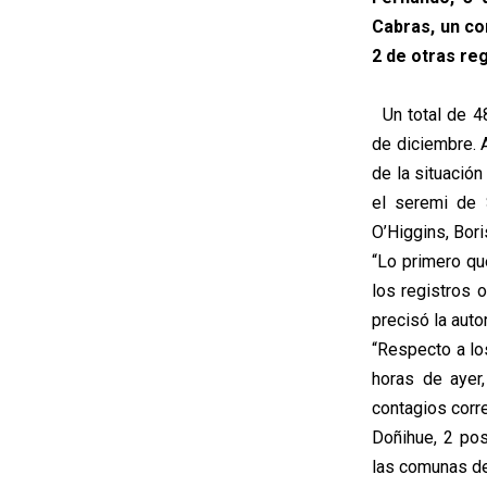
Cabras, un co
2 de otras re
Un total de 48
de diciembre. 
de la situación
el seremi de 
O’Higgins, Bor
“Lo primero qu
los registros 
precisó la autor
“Respecto a lo
horas de ayer
contagios corr
Doñihue, 2 pos
las comunas de