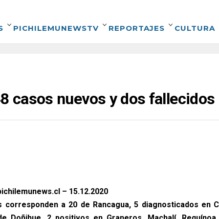
S
PICHILEMUNEWSTV
REPORTAJES
CULTURA
48 casos nuevos y dos fallecidos
ichilemunews.cl – 15.12.2020
s corresponden a 20 de Rancagua, 5 diagnosticados en C
de Doñihue, 2 positivos en Graneros, Machalí, Requínoa