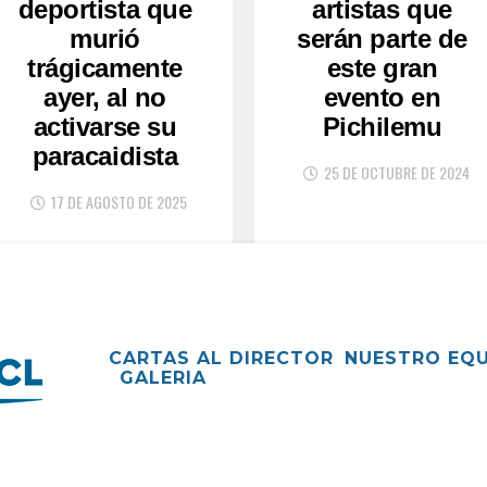
deportista que
artistas que
murió
serán parte de
trágicamente
este gran
ayer, al no
evento en
activarse su
Pichilemu
paracaidista
25 DE OCTUBRE DE 2024
17 DE AGOSTO DE 2025
CARTAS AL DIRECTOR
NUESTRO EQ
GALERIA