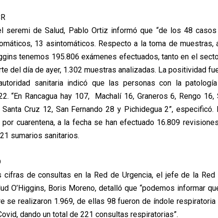
CR
el seremi de Salud, Pablo Ortiz informó que “de los 48 caso
omáticos, 13 asintomáticos. Respecto a la toma de muestras, a
ggins tenemos 195.806 exámenes efectuados, tanto en el sect
orte del día de ayer, 1.302 muestras analizadas. La positividad fu
utoridad sanitaria indicó que las personas con la patología
22. “En Rancagua hay 107, Machalí 16, Graneros 6, Rengo 16,
 Santa Cruz 12, San Fernando 28 y Pichidegua 2”, especificó. 
s por cuarentena, a la fecha se han efectuado 16.809 revisione
121 sumarios sanitarios.
D
 cifras de consultas en la Red de Urgencia, el jefe de la Red 
lud O’Higgins, Boris Moreno, detalló que “podemos informar q
e se realizaron 1.969, de ellas 98 fueron de índole respiratoria
vid, dando un total de 221 consultas respiratorias”.