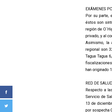
EXÁMENES P
Por su parte, 
éstos son sint
región de O´Hi
privado, y al c
Asimismo, la a
regional son 3
Tagua Tagua 6,
fiscalizacione
han originado 
RED DE SALU
Respecto a las
Servicio de Sa
13 de diciembr
por sospecha Co