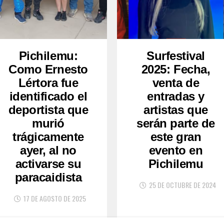
Pichilemu:
Surfestival
Como Ernesto
2025: Fecha,
Lértora fue
venta de
identificado el
entradas y
deportista que
artistas que
murió
serán parte de
trágicamente
este gran
ayer, al no
evento en
activarse su
Pichilemu
paracaidista
25 DE OCTUBRE DE 2024
17 DE AGOSTO DE 2025