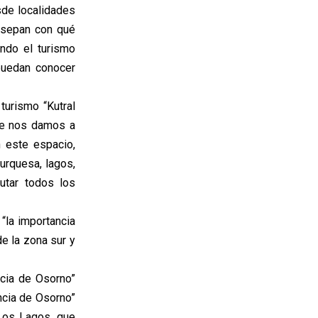
sde localidades
 sepan con qué
endo el turismo
 puedan conocer
turismo “Kutral
que nos damos a
 este espacio,
urquesa, lagos,
utar todos los
 “la importancia
e la zona sur y
ncia de Osorno”
ncia de Osorno”
 Los Lagos, que