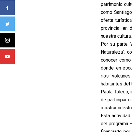
patrimonio cul
como Santiago
oferta turísti
provincial en 
nuestra cultura
Por su parte, 
Naturaleza”, c
conocer como 
donde, en esca
ríos, volcane
habitantes del t
Paola Toledo, i
de participar 
mostrar nuestros
Esta actividad
del programa F
financiado por