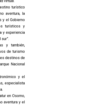
d virtual.
stino turístico
o aventura, la
s y el Gobierno
s turísticos y
ta y experiencia
 sur”.
cas y también,
ivos de turismo
ales destinos de
Parque Nacional
tronómico y el
s, especialista
a.
atur en Osorno,
o aventura y el