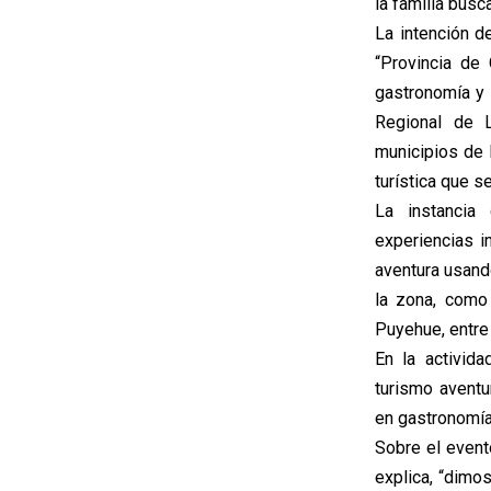
la familia busc
La intención d
“Provincia de
gastronomía y 
Regional de L
municipios de l
turística que s
La instancia 
experiencias i
aventura usando
la zona, como 
Puyehue, entre 
En la activid
turismo aventu
en gastronomía 
Sobre el event
explica, “dimo