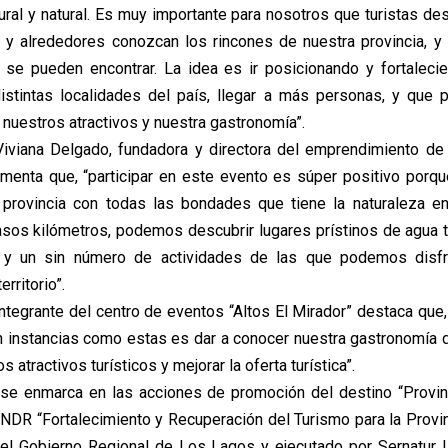
tural y natural. Es muy importante para nosotros que turistas de
 y alrededores conozcan los rincones de nuestra provincia, y
ca se pueden encontrar. La idea es ir posicionando y fortaleci
distintas localidades del país, llegar a más personas, y que
, nuestros atractivos y nuestra gastronomía”.
Viviana Delgado, fundadora y directora del emprendimiento de 
omenta que, “participar en este evento es súper positivo por
provincia con todas las bondades que tiene la naturaleza en
sos kilómetros, podemos descubrir lugares prístinos de agua t
s y un sin número de actividades de las que podemos disfr
erritorio”.
ntegrante del centro de eventos “Altos El Mirador” destaca que,
en instancias como estas es dar a conocer nuestra gastronomía d
 atractivos turísticos y mejorar la oferta turística”.
 se enmarca en las acciones de promoción del destino “Provi
NDR “Fortalecimiento y Recuperación del Turismo para la Provi
 el Gobierno Regional de Los Lagos y ejecutado por Sernatur