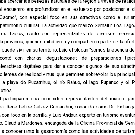
aba acercar las bellezas naturales de la región a través de realida
el encuentro era profundizar en el esfuerzo por posicionar el de
 Osorno”, con especial foco en sus atractivos como el turism
patrimonio cultural. La actividad que realizó Sernatur Los Lago
os Lagos, contó con representantes de diversos servicio
a provincia, quienes exhibieron y compartieron parte de la ofer
e puede vivir en su territorio, bajo el slogan “somos la esencia del
contó con charlas, degustaciones de preparaciones típi
nteractivas digitales para dar a conocer algunos de sus atract
 lentes de realidad virtual que permiten sobrevolar los princip
la playa de Pucatrihue, el río Rahue, el lago Rupanco y el 
otros.
ad participaron dos conocidos representantes del mundo gas
ra, René Felipe Gálvez Comandini, conocido como Dr. Pichanga
con foco en la parrilla, y Luis Andaur, experto en turismo aventur
o, Claudia Mardones, encargada de la Oficina Provincial de Sern
s a conocer tanto la gastronomía como las actividades de turism