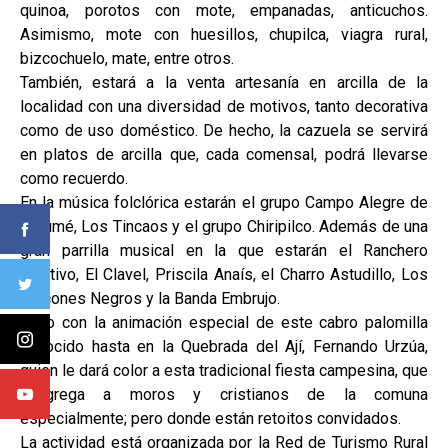
quinoa, porotos con mote, empanadas, anticuchos.
Asimismo, mote con huesillos, chupilca, viagra rural,
bizcochuelo, mate, entre otros.
También, estará a la venta artesanía en arcilla de la
localidad con una diversidad de motivos, tanto decorativa
como de uso doméstico. De hecho, la cazuela se servirá
en platos de arcilla que, cada comensal, podrá llevarse
como recuerdo.
En la música folclórica estarán el grupo Campo Alegre de
Tanumé, Los Tincaos y el grupo Chiripilco. Además de una
gran parrilla musical en la que estarán el Ranchero
Fugitivo, El Clavel, Priscila Anaís, el Charro Astudillo, Los
Halcones Negros y la Banda Embrujo.
Todo con la animación especial de este cabro palomilla
conocido hasta en la Quebrada del Ají, Fernando Urzúa,
quien le dará color a esta tradicional fiesta campesina, que
congrega a moros y cristianos de la comuna
especialmente; pero donde están retoitos convidados.
La actividad está organizada por la Red de Turismo Rural