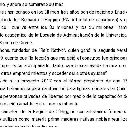
ile, y ahora se sumarán 200 más.
nes han ganado en los últimos tres años son de regiones. Entre 
Libertador Bernardo O'Higgins (5% del total de ganadores) y
co —que va entre los $3 millones y los $5 millones­— tamb
 académico de la Escuela de Administración de la Universida
 Simón de Cirene.
hona, fundador de “Raíz Nativo”, quien ganó la segunda vers
9, cuenta que “la lección que me dejó el concurso fue principa
iempre estar acompañado. Tanto para buscar ayuda técnica com
 otros emprendimientos y acceder así a otras ayudas”.
vida a su proyecto 2017 con el férreo propósito de que “R
 una herramienta para cambiar los paradigmas sociales en Chil
a personas privadas de libertad por medio de la capacitación de
na relación amable con el medioambiente.
n cárceles de la Región de O´Higgins con artesanos formado
 utilizan como materia prima maderas nativas nobles reutili
ue provienen de demoliciones.