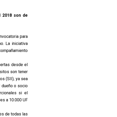
el 2018 son de
vocatoria para
. La iniciativa
acompañamiento
iertas desde el
sitos son tener
os (SII); ya sea
r dueño o socio
cionales si el
res a 10.000 UF
es de todas las