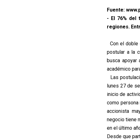
Fuente: www.p
- El 76% del 
regiones. Ent
Con el doble 
postular a la 
busca apoyar 
académico para
Las postulacio
lunes 27 de se
inicio de activ
como persona n
accionista ma
negocio tiene 
en el último a
Desde que part