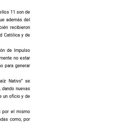
ellos 11 son de
 que además del
ién recibieron
d Católica y de
ión de Impulso
lmente no estar
o para generar
aíz Nativo” se
e, dando nuevas
 un oficio y de
s por el mismo
zadas como, por