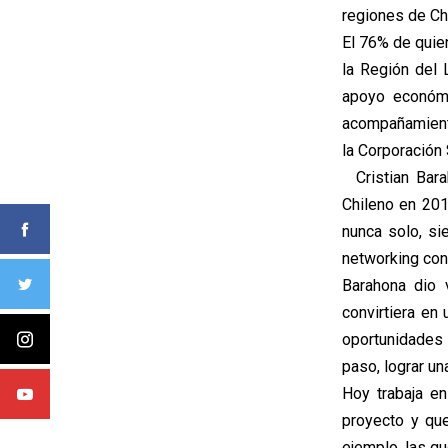
regiones de Ch
El 76% de quie
la Región del 
apoyo económi
acompañamiento
la Corporación
Cristian Bara
Chileno en 201
nunca solo, s
networking con
Barahona dio 
convirtiera en
oportunidades 
paso, lograr u
Hoy trabaja e
proyecto y que
ejemplo, las q