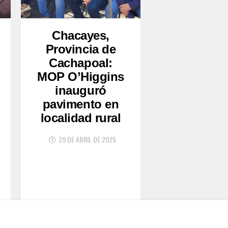
Chacayes,
Provincia de
Cachapoal:
MOP O’Higgins
inauguró
pavimento en
localidad rural
29 DE ABRIL DE 2025