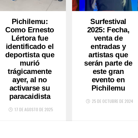
Pichilemu:
Surfestival
Como Ernesto
2025: Fecha,
Lértora fue
venta de
identificado el
entradas y
deportista que
artistas que
murió
serán parte de
trágicamente
este gran
ayer, al no
evento en
activarse su
Pichilemu
paracaidista
25 DE OCTUBRE DE 2024
17 DE AGOSTO DE 2025