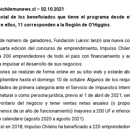
ichilemunews.cl – 02.10.2021
total de los beneficiados que tiene el programa desde 
re ellos, 11 corresponden a la Región de O’Higgins.
de número de ganadores, Fundación Luksic lanzó una nueva con
cuarta edición del concurso de emprendimiento, Impulso Chileno
a 200 emprendedores de todo el país con financiamiento y 
 impulsar el desarrollo de sus negocios.
nes se realizan de forma online en su sitio web y estarán ab
ptiembre hasta el domingo 10 de octubre. Algunos de los requi
idades de primera categoría ante el Servicio de Impuestos Intern
atural o como persona jurídica, previo al 1 de abril de 2021; se
yoritario del negocio y tener ventas netas anuales (o propor
menos de un año de funcionamiento) mayores a 200 UF e inferio
ño calendario (agosto 2020 a agosto 2021).
ió en 2018, Impulso Chileno ha beneficiado a 220 emprendedor