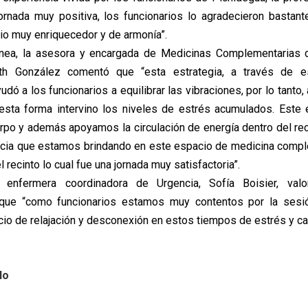
ornada muy positiva, los funcionarios lo agradecieron bastan
o muy enriquecedor y de armonía”.
ínea, la asesora y encargada de Medicinas Complementarias d
eth González comentó que “esta estrategia, a través de 
udó a los funcionarios a equilibrar las vibraciones, por lo tanto
 esta forma intervino los niveles de estrés acumulados. Este
rpo y además apoyamos la circulación de energía dentro del reci
cia que estamos brindando en este espacio de medicina compl
l recinto lo cual fue una jornada muy satisfactoria”.
a enfermera coordinadora de Urgencia, Sofía Boisier, val
que “como funcionarios estamos muy contentos por la sesi
cio de relajación y desconexión en estos tiempos de estrés y ca
lo