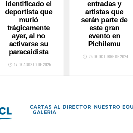
identificado el
entradas y
deportista que
artistas que
murió
serán parte de
trágicamente
este gran
ayer, al no
evento en
activarse su
Pichilemu
paracaidista
25 DE OCTUBRE DE 2024
17 DE AGOSTO DE 2025
CARTAS AL DIRECTOR
NUESTRO EQ
GALERIA