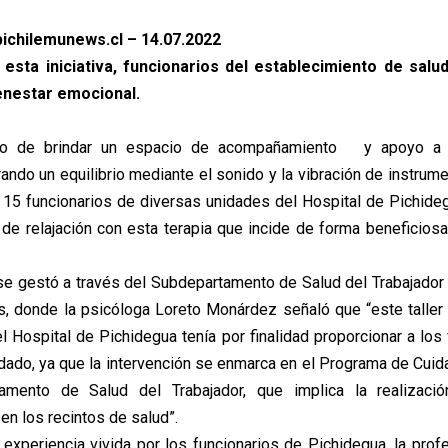
ichilemunews.cl – 14.07.2022
 esta iniciativa, funcionarios del establecimiento de salu
ienestar emocional.
ivo de brindar un espacio de acompañamiento y apoyo a s
ando un equilibrio mediante el sonido y la vibración de instrum
, 15 funcionarios de diversas unidades del Hospital de Pichideg
 de relajación con esta terapia que incide de forma beneficiosa
a se gestó a través del Subdepartamento de Salud del Trabajador 
s, donde la psicóloga Loreto Monárdez señaló que “este taller 
l Hospital de Pichidegua tenía por finalidad proporcionar a los
dado, ya que la intervención se enmarca en el Programa de Cui
amento de Salud del Trabajador, que implica la realizació
en los recintos de salud”.
experiencia vivida por los funcionarios de Pichidegua, la prof