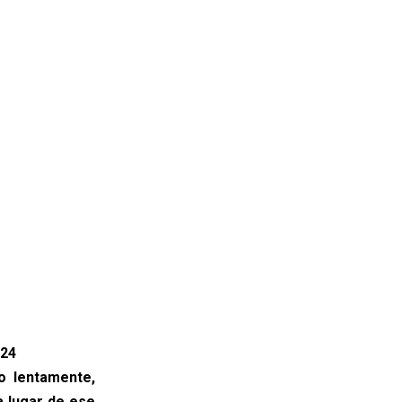
024
do lentamente,
a lugar de ese