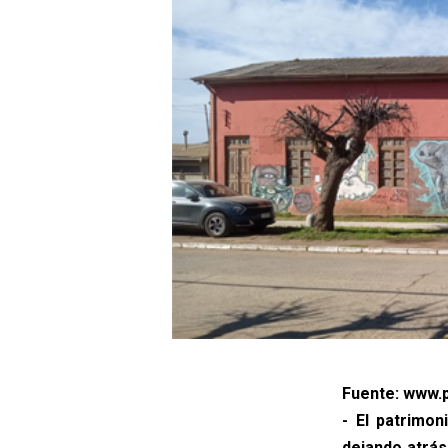
Fuente: www.p
- El patrimon
dejando atrás