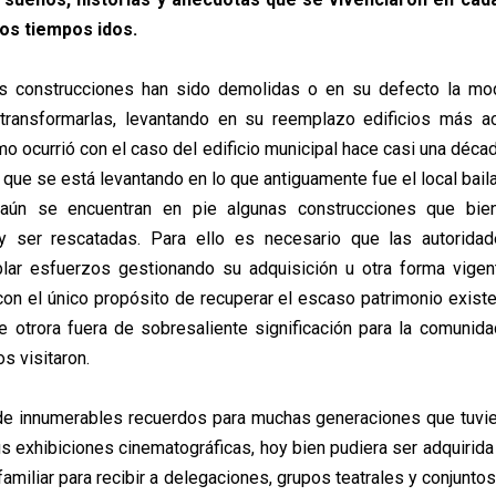
los tiempos idos.
 construcciones han sido demolidas o en su defecto la mo
transformarlas, levantando en su reemplazo edificios más a
o ocurrió con el caso del edificio municipal hace casi una décad
 que se está levantando en lo que antiguamente fue el local bail
aún se encuentran en pie algunas construcciones que bi
y ser rescatadas. Para ello es necesario que las autorida
blar esfuerzos gestionando su adquisición u otra forma vigen
con el único propósito de recuperar el escaso patrimonio exist
e otrora fuera de sobresaliente significación para la comunida
s visitaron.
e innumerables recuerdos para muchas generaciones que tuvie
us exhibiciones cinematográficas, hoy bien pudiera ser adquirida
familiar para recibir a delegaciones, grupos teatrales y conjunt