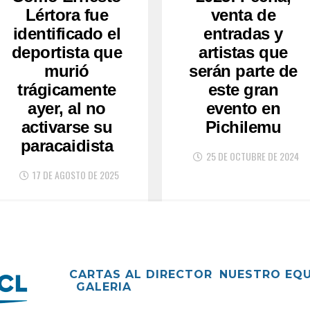
Lértora fue
venta de
identificado el
entradas y
deportista que
artistas que
murió
serán parte de
trágicamente
este gran
ayer, al no
evento en
activarse su
Pichilemu
paracaidista
25 DE OCTUBRE DE 2024
17 DE AGOSTO DE 2025
CARTAS AL DIRECTOR
NUESTRO EQ
GALERIA