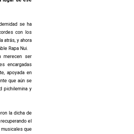
dernidad se ha
cordes con los
a atrás, y ahora
able Rapa Nui.
en merecen ser
des encargadas
te, apoyada en
ente que aún se
d pichilemina y
ron la dicha de
 recuperando el
os musicales que