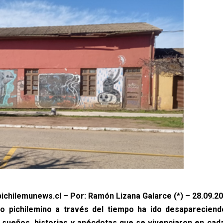
ichilemunews.cl – Por: Ramón Lizana Galarce (*) – 28.09.2
io pichilemino a través del tiempo ha ido desaparecien
 sueños, historias y anécdotas que se vivenciaron en cad