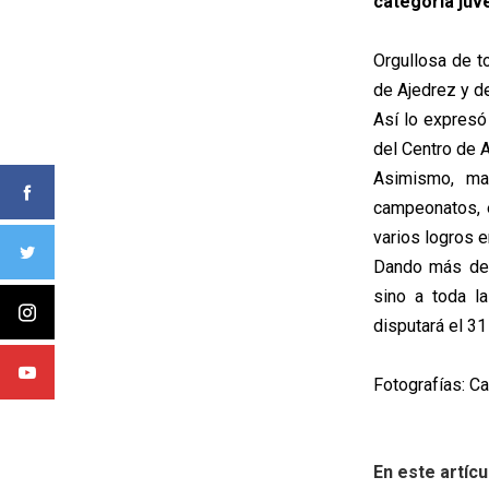
categoría juv
Orgullosa de t
de Ajedrez y d
Así lo expresó 
del Centro de 
Asimismo, ma
campeonatos, e
varios logros e
Dando más deta
sino a toda l
disputará el 31
Fotografías: C
En este artícu