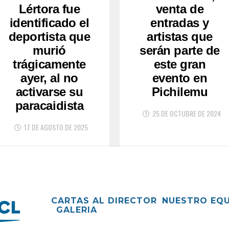
Lértora fue
venta de
identificado el
entradas y
deportista que
artistas que
murió
serán parte de
trágicamente
este gran
ayer, al no
evento en
activarse su
Pichilemu
paracaidista
25 DE OCTUBRE DE 2024
17 DE AGOSTO DE 2025
CARTAS AL DIRECTOR
NUESTRO EQ
GALERIA