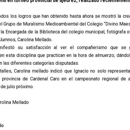
enil en torneo provincial de ajedrez, realizado recientemen
odos los logros que han obtenido hasta ahora se mostró la crea
el Grupo de Muralismo Medioambiental del Colegio “Divino Maes
la Encargada de la Biblioteca del colegio municipal, fotógrafa o
Alumnos, Carolina Mellado.
nifestó su satisfacción al ver el compañerismo que se 
n esta disciplina que practican en la hora de almuerzo; dándo
n las diferentes categorías disputadas.
lles, Carolina mellado indicó que Ignacio no solo representa
a provincia de Cardenal Caro en el campeonato regional de 
 de julio próximo.
arolina Mellado
lo