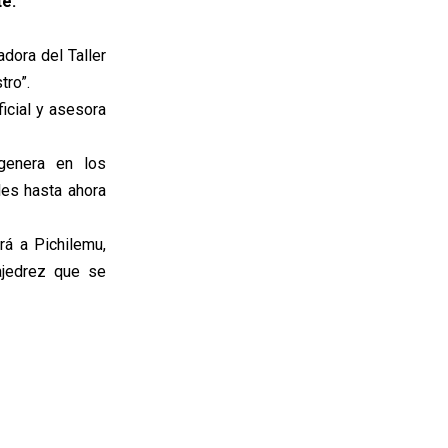
te.
dora del Taller
tro”.
ficial y asesora
genera en los
les hasta ahora
rá a Pichilemu,
ajedrez que se