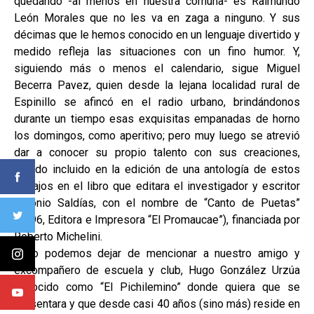
quedando -al menos en nuestra comuna- es Raimundo
León Morales que no les va en zaga a ninguno. Y sus
décimas que le hemos conocido en un lenguaje divertido y
medido refleja las situaciones con un fino humor. Y,
siguiendo más o menos el calendario, sigue Miguel
Becerra Pavez, quien desde la lejana localidad rural de
Espinillo se afincó en el radio urbano, brindándonos
durante un tiempo esas exquisitas empanadas de horno
los domingos, como aperitivo; pero muy luego se atrevió
dar a conocer su propio talento con sus creaciones,
siendo incluido en la edición de una antología de estos
trabajos en el libro que editara el investigador y escritor
Antonio Saldías, con el nombre de “Canto de Puetas”
(1996, Editora e Impresora “El Promaucae”), financiada por
Roberto Michelini.
Y no podemos dejar de mencionar a nuestro amigo y
excompañero de escuela y club, Hugo González Urzúa
conocido como “El Pichilemino” donde quiera que se
presentara y que desde casi 40 años (sino más) reside en