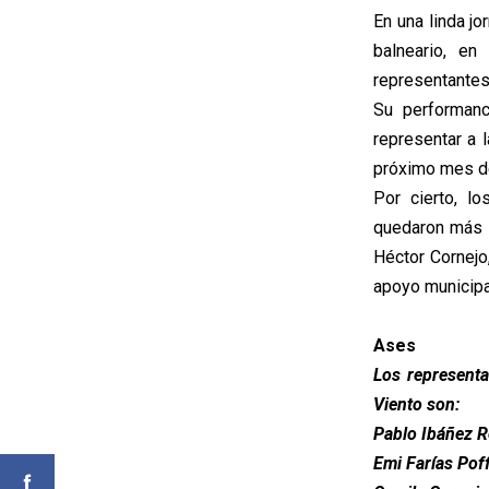
En una linda j
balneario, en
representantes
Su performanc
representar a l
próximo mes de
Por cierto, l
quedaron más q
Héctor Cornejo
apoyo municipal
Ases
Los representa
Viento son:
Pablo Ibáñez R
Emi Farías Pof