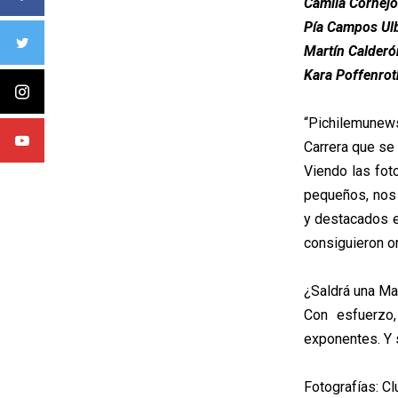
Camila Cornejo
Pía Campos Ulb
Martín Calderó
Kara Poffenrot
“Pichilemunew
Carrera que se 
Viendo las fot
pequeños, nos 
y destacados e
consiguieron o
¿Saldrá una Ma
Con esfuerzo,
exponentes. Y s
Fotografías: Cl