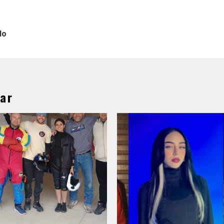
lo
ar