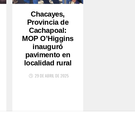
Chacayes,
Provincia de
Cachapoal:
MOP O’Higgins
inauguró
pavimento en
localidad rural
29 DE ABRIL DE 2025