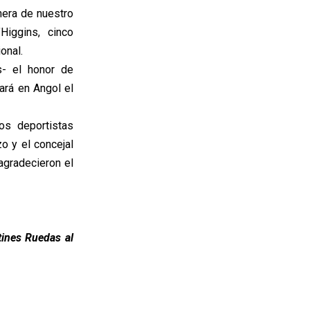
nera de nuestro
Higgins, cinco
onal.
s- el honor de
tará en Angol el
os deportistas
o y el concejal
agradecieron el
tines Ruedas al