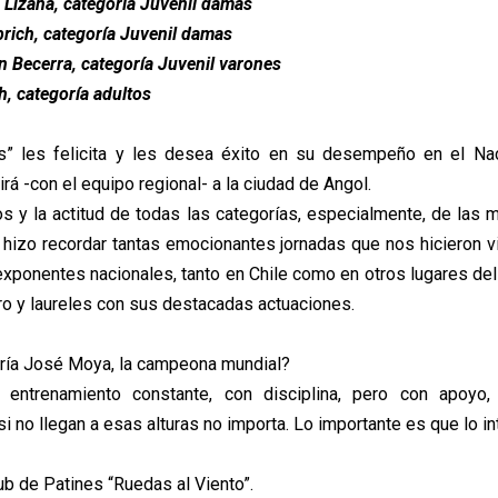
 Lizana, categoría Juvenil damas
rich, categoría Juvenil damas
n Becerra, categoría Juvenil varones
h, categoría adultos
s” les felicita y les desea éxito en su desempeño en el Nac
irá -con el equipo regional- a la ciudad de Angol.
os y la actitud de todas las categorías, especialmente, de las
hizo recordar tantas emocionantes jornadas que nos hicieron v
xponentes nacionales, tanto en Chile como en otros lugares del
ro y laureles con sus destacadas actuaciones.
ría José Moya, la campeona mundial?
 entrenamiento constante, con disciplina, pero con apoyo,
i no llegan a esas alturas no importa. Lo importante es que lo in
ub de Patines “Ruedas al Viento”.