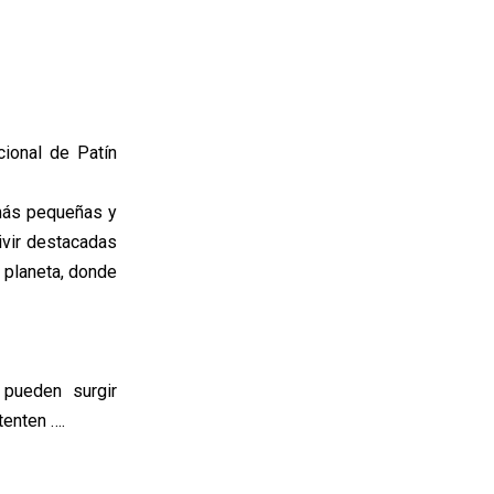
ional de Patín
 más pequeñas y
ivir destacadas
 planeta, donde
 pueden surgir
tenten ….