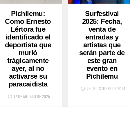
Pichilemu:
Surfestival
Como Ernesto
2025: Fecha,
Lértora fue
venta de
identificado el
entradas y
deportista que
artistas que
murió
serán parte de
trágicamente
este gran
ayer, al no
evento en
activarse su
Pichilemu
paracaidista
25 DE OCTUBRE DE 2024
17 DE AGOSTO DE 2025