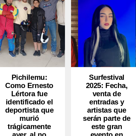
Pichilemu:
Surfestival
Como Ernesto
2025: Fecha,
Lértora fue
venta de
identificado el
entradas y
deportista que
artistas que
murió
serán parte de
trágicamente
este gran
ayer, al no
evento en