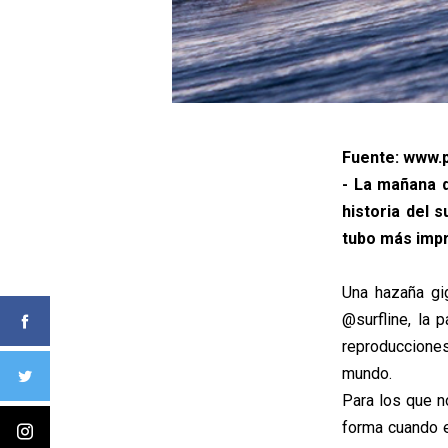
Fuente: www.p
- La mañana 
historia del 
tubo más impr
Una hazaña gi
@surfline, la 
reproduccione
mundo.
Para los que n
forma cuando el