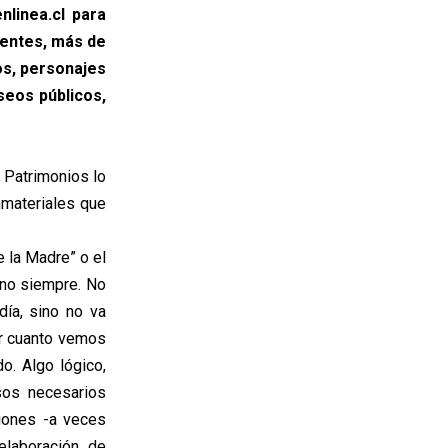
linea.cl para
ientes, más de
os, personajes
seos públicos,
 Patrimonios lo
nmateriales que
 la Madre” o el
sino siempre. No
día, sino no va
or cuanto vemos
o. Algo lógico,
sos necesarios
iones -a veces
elaboración de