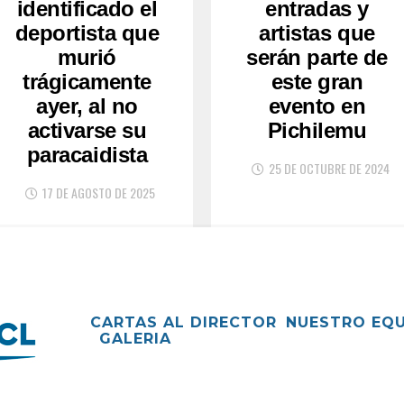
identificado el
entradas y
deportista que
artistas que
murió
serán parte de
trágicamente
este gran
ayer, al no
evento en
activarse su
Pichilemu
paracaidista
25 DE OCTUBRE DE 2024
17 DE AGOSTO DE 2025
CARTAS AL DIRECTOR
NUESTRO EQ
GALERIA