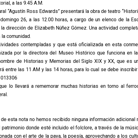
orial, a las 9.45 A.M.
tural “Agustín Ross Edwards” presentará la obra de teatro “Histor
 domingo 26, a las 12.00 horas, a cargo de un elenco de la Es
o la dirección de Elizabeth Núñez Gómez. Una actividad complet
a la comunidad.
tividades contempladas y que está oficializada en esta conm
izada por la directora del Museo Histórico que funciona en l
 nombre de Historias y Memorias del Siglo XIX y XX, que es un
á entre las 11 AM y las 14 horas, para lo cual se debe inscribi
93013306
que lo llevará a rememorar muchas historias en torno al ferrocar
ral.
e de esta nota no hemos recibido ninguna información adicional 
 patrimonio donde esté incluido el folclore, a través de la músi
onada con el arte de la paya, la poesía, aprovechando a los cul