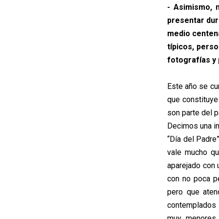
- Asimismo, 
presentar dur
medio centena
típicos, pers
fotografías y
Este año se cu
que constituye
son parte del p
Decimos una in
“Día del Padre”
vale mucho que
aparejado con 
con no poca pe
pero que aten
contemplados 
muy menores y