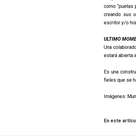
como “puetas p
creando sus o
escritor y/o hi
ULTIMO MOM
Una colaborado
estará abierta 
Es una constr
fieles que se h
Imágenes: Muni
En este artícu