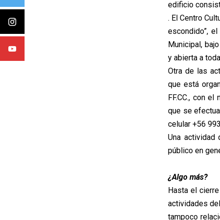
edificio consist
. El Centro Cul
escondido”, el
Municipal, baj
y abierta a tod
Otra de las ac
que está organ
FF.CC., con el
que se efectuar
celular +56 9
Una actividad 
público en gene
¿Algo más?
Hasta el cierr
actividades del
tampoco relaci