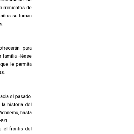
currimientos de
 años se tornan
s.
frecerán para
 familia -léase
 que le permita
as.
hacia el pasado.
la historia del
ichilemu, hasta
891.
 el frontis del