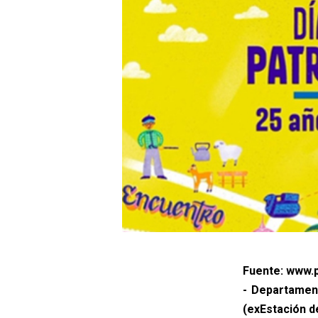
Fuente: www.p
- Departament
(exEstación d