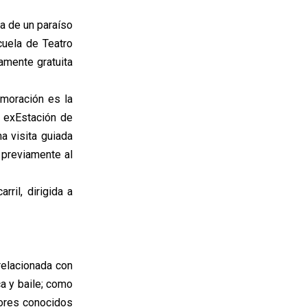
ia de un paraíso
cuela de Teatro
amente gratuita
emoración es la
a exEstación de
a visita guiada
r previamente al
ril, dirigida a
relacionada con
ca y baile; como
tores conocidos