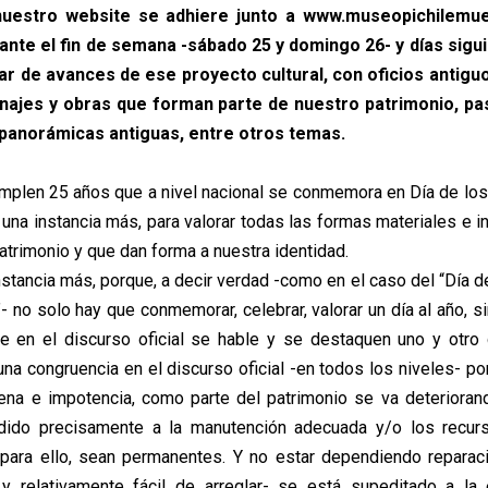
nuestro website se adhiere junto a www.museopichilemuen
ante el fin de semana -sábado 25 y domingo 26- y días sigu
r de avances de ese proyecto cultural, con oficios antigu
onajes y obras que forman parte de nuestro patrimonio, pa
 panorámicas antiguas, entre otros temas.
mplen 25 años que a nivel nacional se conmemora en Día de los
 una instancia más, para valorar todas las formas materiales e i
atrimonio y que dan forma a nuestra identidad.
stancia más, porque, a decir verdad -como en el caso del “Día de
- no solo hay que conmemorar, celebrar, valorar un día al año, 
 en el discurso oficial se hable y se destaquen uno y otro 
una congruencia en el discurso oficial -en todos los niveles- p
na e impotencia, como parte del patrimonio se va deteriorand
dido precisamente a la manutención adecuada y/o los recur
para ello, sean permanentes. Y no estar dependiendo reparac
 relativamente fácil de arreglar- se está supeditado a la 