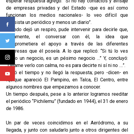
esperar respuesta agregó: “Si no hay contactos y avisaje
de empresas privadas y del Estado -que es así como
funcionan los medios nacionales- lo veo difícil que
subsista un periódico y menos un diario”.
Cuando dejó un respiro, pude intervenir para decirle que,
justamente, el conversar con él, la idea que
comprometiera el apoyo a través de las diferentes
empresas que él poseía. A lo que replicó: “Si tú lo ves
como un negocio, es un pésimo negocio …” Y, concluyó:
“Déjame verlo con calma, no es para decirte ni sí ni no ….”.
Pasó el tiempo y no llegó la respuesta; pero -dicen- en
Iquique apareció El Pampino, en Talca, El Centro, entre
algunos nombres que empezamos a conocer.
Un tiempo después, pese a lo anterior logramos reeditar
el periódico “Pichilemu” (fundado en 1944), el 31 de enero
de 1986.
Un par de veces coincidimos en el Aeródromo, a su
llegada, y junto con saludarlo junto a otros dirigentes del