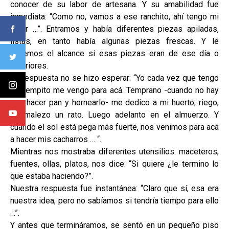
conocer de su labor de artesana. Y su amabilidad fue
inmediata: “Como no, vamos a ese ranchito, ahí tengo mi
taller …”. Entramos y había diferentes piezas apiladas,
listas, en tanto había algunas piezas frescas. Y le
hacemos el alcance si esas piezas eran de ese día o
anteriores.
Su respuesta no se hizo esperar: “Yo cada vez que tengo
un tiempito me vengo para acá. Temprano -cuando no hay
que hacer pan y hornearlo- me dedico a mi huerto, riego,
desmalezo un rato. Luego adelanto en el almuerzo. Y
cuando el sol está pega más fuerte, nos venimos para acá
a hacer mis cacharros … “.
Mientras nos mostraba diferentes utensilios: maceteros,
fuentes, ollas, platos, nos dice: “Si quiere ¿le termino lo
que estaba haciendo?”.
Nuestra respuesta fue instantánea: “Claro que sí, esa era
nuestra idea, pero no sabíamos si tendría tiempo para ello
…”.
Y antes que termináramos, se sentó en un pequeño piso