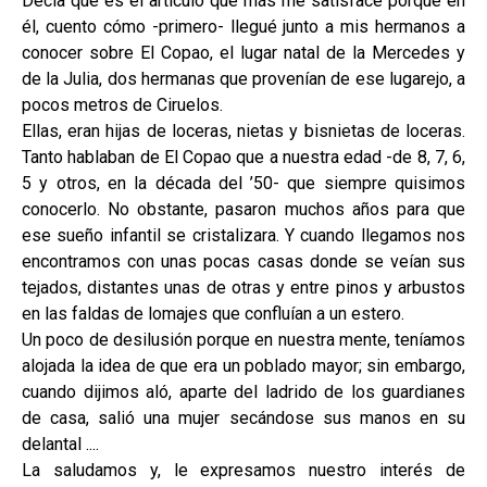
Decía que es el artículo que más me satisface porque en
él, cuento cómo -primero- llegué junto a mis hermanos a
conocer sobre El Copao, el lugar natal de la Mercedes y
de la Julia, dos hermanas que provenían de ese lugarejo, a
pocos metros de Ciruelos.
Ellas, eran hijas de loceras, nietas y bisnietas de loceras.
Tanto hablaban de El Copao que a nuestra edad -de 8, 7, 6,
5 y otros, en la década del ’50- que siempre quisimos
conocerlo. No obstante, pasaron muchos años para que
ese sueño infantil se cristalizara. Y cuando llegamos nos
encontramos con unas pocas casas donde se veían sus
tejados, distantes unas de otras y entre pinos y arbustos
en las faldas de lomajes que confluían a un estero.
Un poco de desilusión porque en nuestra mente, teníamos
alojada la idea de que era un poblado mayor; sin embargo,
cuando dijimos aló, aparte del ladrido de los guardianes
de casa, salió una mujer secándose sus manos en su
delantal ....
La saludamos y, le expresamos nuestro interés de