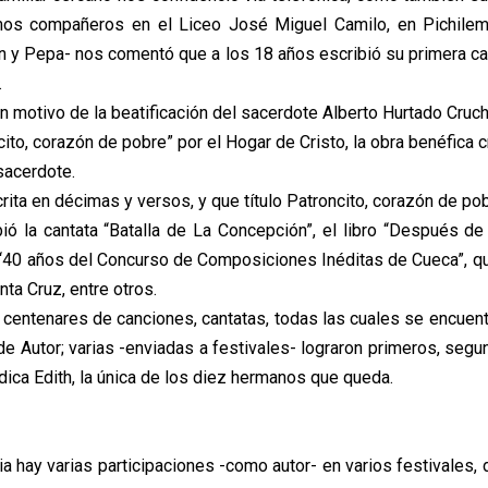
imos compañeros en el Liceo José Miguel Camilo, en Pichile
y Pepa- nos comentó que a los 18 años escribió su primera can
.
n motivo de la beatificación del sacerdote Alberto Hurtado Cruc
ncito, corazón de pobre” por el Hogar de Cristo, la obra benéfica c
sacerdote.
rita en décimas y versos, y que título Patroncito, corazón de pob
ió la cantata “Batalla de La Concepción”, el libro “Después de 
 “40 años del Concurso de Composiciones Inéditas de Cueca”, qu
nta Cruz, entre otros.
, centenares de canciones, cantatas, todas las cuales se encuen
de Autor; varias -enviadas a festivales- lograron primeros, segu
dica Edith, la única de los diez hermanos que queda.
ia hay varias participaciones -como autor- en varios festivales