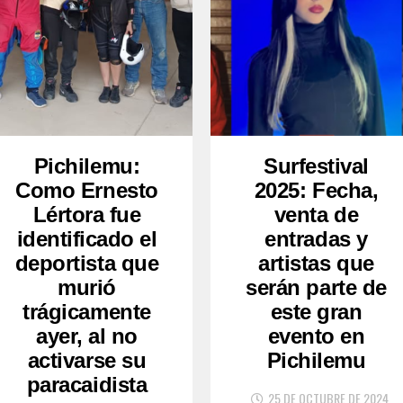
Pichilemu:
Surfestival
Como Ernesto
2025: Fecha,
Lértora fue
venta de
identificado el
entradas y
deportista que
artistas que
murió
serán parte de
trágicamente
este gran
ayer, al no
evento en
activarse su
Pichilemu
paracaidista
25 DE OCTUBRE DE 2024