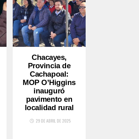
Chacayes,
Provincia de
Cachapoal:
MOP O’Higgins
inauguró
pavimento en
localidad rural
29 DE ABRIL DE 2025