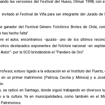
ando las versiones del Festival del Huaso, Olmué 1998, con 
 invitado al Festival de Viña para ser integrante del Jurado de
e ganador del Festival Género Folclórico Brotes de Chile, co
has hecho falta”.
re el autor, encontramos -quizás- uno de los últimos recon
a otros destacados exponentes del folclore nacional -en sept
Autor”- por la SCD brindándole el “Pandero de Oro”.
ofesor, estuvo ligado a la educación en el Instituto del Puerto,
s en un primer matrimonio (Patricia, Cecilia y Mónica) y a Jos
ón.
, se radicó en Santiago, donde siguió trabajando en diversos l
o a la cultura. Ya en municipalidades, como también en el Mi
y Patrimonios.