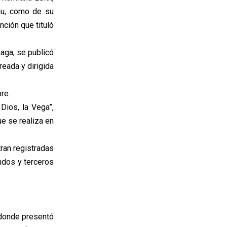
mu, como de su
ción que tituló
haga, se publicó
reada y dirigida
re.
Dios, la Vega”,
e se realiza en
tran registradas
ndos y terceros
, donde presentó