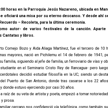
11:00 horas en la Parroquia Jesús Nazareno, ubicada en Man
se oficiará una misa por su eterno descanso. Y desde ahí s
 Recuerdo – Recoleta, para la última ceremonia.
omo autor- de varios festivales de la canción. Aparte
s Cantatas y libros.
to Cornejo Bozo y Aida Aliaga Martínez, fue el tercero de 10 hij
nas mayores, nació en Pichilemu el 14 de febrero de 1941; pe
u familia, siguiendo al jefe de familia, un ferroviario de vías y ob
studiante en el Seminario Cristo Rey de Rancagua- pero luego
cerdotales decidió estudiar filosofía en la UC; siendo un des
o del Puerto de San Antonio, donde tras casarse a los 22 año
 y donde estuvo ejerciendo por casi 30 años.
a raíz de su veta de artista y poeta, empezó a tomar notoriedad 
 y prosa.
amiliar cercano nos confidenció vía telefónica, como también su