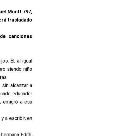
uel Montt 797,
erá trasladado
 de canciones
os. Él, al igual
ro siendo niño
ras.
 sin alcanzar a
tacado educador
s, emigró a esa
y a escribir, en
 hermana Edith,