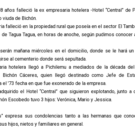
8 años falleció la ex empresaria hotelera -Hotel “Central” de 
 viuda de Bichón.
a falleció en la propiedad rural que poseía en el sector El Tam
 de Tagua Tagua, en horas de anoche, según pudimos conocer 
 serán mañana miércoles en el domicilio, donde se le hará un
girse al cementerio donde será sepultada.
ria hotelera llegó a Pichilemu a mediados de la década del 
 Bichón Cáceres, quien llegó destinado como Jefe de Esta
a el '73 fecha en que fue exonerado de la empresa.
adquirido el Hotel “Central” que siguieron explotando, junto a o
hón Escobedo tuvo 3 hijos: Verónica, Mario y Jessica.
s” expresa sus condolencias tanto a las hermanas que cono
sus hijos, nietos y familiares en general.