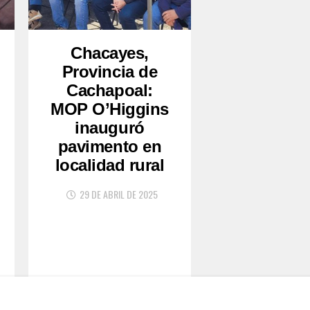
Chacayes,
Provincia de
Cachapoal:
MOP O’Higgins
inauguró
pavimento en
localidad rural
29 DE ABRIL DE 2025