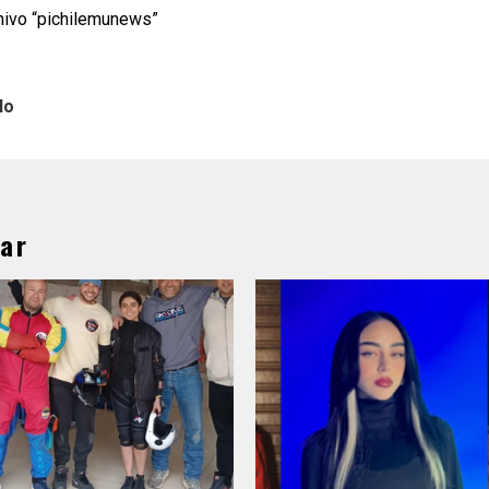
chivo “pichilemunews”
lo
ar