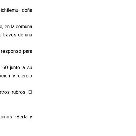
Pichilemu- doña
bo, en la comuna
a través de una
 responso para
'60 junto a su
ción y ejerció
tros rubros. El
cimos -Berta y