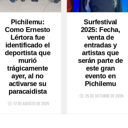
Pichilemu:
Surfestival
Como Ernesto
2025: Fecha,
Lértora fue
venta de
identificado el
entradas y
deportista que
artistas que
murió
serán parte de
trágicamente
este gran
ayer, al no
evento en
activarse su
Pichilemu
paracaidista
25 DE OCTUBRE DE 2024
17 DE AGOSTO DE 2025