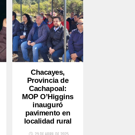
Chacayes,
Provincia de
Cachapoal:
MOP O’Higgins
inauguró
pavimento en
localidad rural
29 DE ABRIL DE 2025