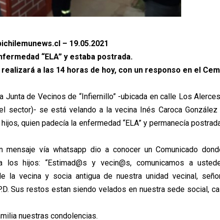
ichilemunews.cl – 19.05.2021
enfermedad “ELA” y estaba postrada.
e realizará a las 14 horas de hoy, con un responso en el Cem
a Junta de Vecinos de “Infiernillo” -ubicada en calle Los Alerce
del sector)- se está velando a la vecina Inés Caroca González 
hijos, quien padecía la enfermedad “ELA” y permanecía postrad
n mensaje vía whatsapp dio a conocer un Comunicado don
a los hijos: “Estimad@s y vecin@s, comunicamos a usted
de la vecina y socia antigua de nuestra unidad vecinal, señ
P.D. Sus restos estan siendo velados en nuestra sede social, ca
amilia nuestras condolencias.