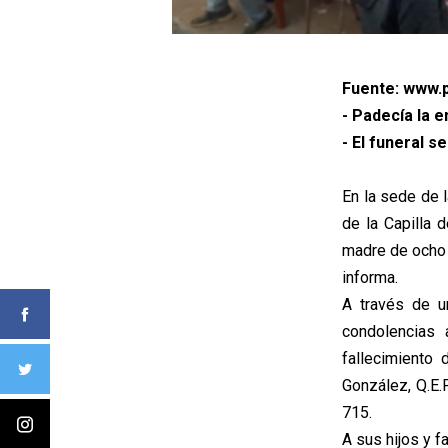
Fuente: www.p
- Padecía la 
- El funeral s
En la sede de l
de la Capilla 
madre de ocho 
informa.
A través de u
condolencias 
fallecimiento 
González, Q.E.
715.
A sus hijos y f