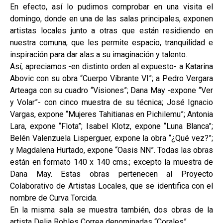
En efecto, así lo pudimos comprobar en una visita el
domingo, donde en una de las salas principales, exponen
artistas locales junto a otras que están residiendo en
nuestra comuna, que les permite espacio, tranquilidad e
inspiración para dar alas a su imaginación y talento.
Así, apreciamos -en distinto orden al expuesto- a Katarina
Abovic con su obra “Cuerpo Vibrante VI”; a Pedro Vergara
Arteaga con su cuadro “Visiones”; Dana May -expone “Ver
y Volar”- con cinco muestra de su técnica; José Ignacio
Vargas, expone “Mujeres Tahitianas en Pichilemu”; Antonia
Lara, expone “Flota”; Isabel Klotz, expone “Luna Blanca”;
Belén Valenzuela Lisperguer, expone la obra “¿Qué vez?”;
y Magdalena Hurtado, expone “Oasis NN”. Todas las obras
están en formato 140 x 140 cms.; excepto la muestra de
Dana May. Estas obras pertenecen al Proyecto
Colaborativo de Artistas Locales, que se identifica con el
nombre de Curva Torcida.
En la misma sala se muestra también, dos obras de la
artista Delia Robles Correa denominadas “Corales”.