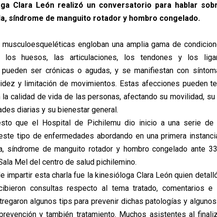
oga Clara León realizó un conversatorio para hablar sob
lla, síndrome de manguito rotador y hombro congelado.
s musculoesqueléticas engloban una amplia gama de condicion
 los huesos, las articulaciones, los tendones y los lig
pueden ser crónicas o agudas, y se manifiestan con síntom
igidez y limitación de movimientos. Estas afecciones pueden t
n la calidad de vida de las personas, afectando su movilidad, s
dades diarias y su bienestar general.
sto que el Hospital de Pichilemu dio inicio a una serie de 
ste tipo de enfermedades abordando en una primera instancia
lla, síndrome de manguito rotador y hombro congelado ante 3
 Sala Mel del centro de salud pichilemino.
 impartir esta charla fue la kinesióloga Clara León quien detall
cibieron consultas respecto al tema tratado, comentarios e 
regaron algunos tips para prevenir dichas patologías y algunos 
prevención y también tratamiento. Muchos asistentes al finaliza