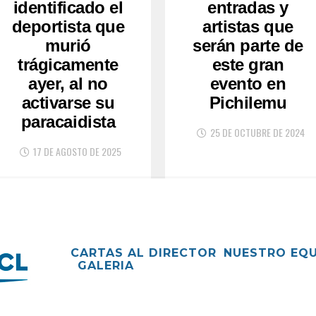
identificado el
entradas y
deportista que
artistas que
murió
serán parte de
trágicamente
este gran
ayer, al no
evento en
activarse su
Pichilemu
paracaidista
25 DE OCTUBRE DE 2024
17 DE AGOSTO DE 2025
CARTAS AL DIRECTOR
NUESTRO EQ
GALERIA