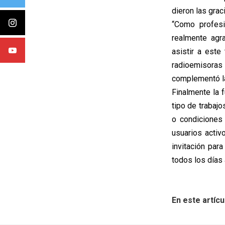
dieron las grac
“Como profesi
realmente agra
asistir a este
radioemisoras 
complementó la
Finalmente la 
tipo de trabaj
o condiciones
usuarios activ
invitación par
todos los días 
En este artícu