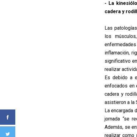
- La kinesiól
cadera y rodi
Las patología
los músculos,
enfermedades 
inflamación, r
significativo e
realizar activi
Es debido a e
enfocados en e
cadera y rodi
asistieron a la
La encargada de
jornada “se re
Además, se ent
realizar como 