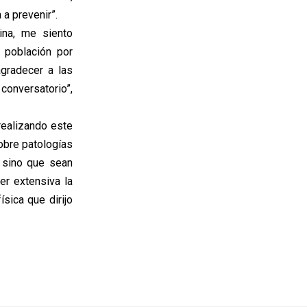
 a prevenir”.
ina, me siento
a población por
agradecer a las
conversatorio”,
realizando este
obre patologías
 sino que sean
er extensiva la
sica que dirijo