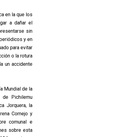
ca en la que los
gar a dañar el
 presentarse sin
periódicos y en
ado para evitar
ión o la rotura
ía un accidente
a Mundial de la
l de Pichilemu
ca Jorquera, la
orena Cornejo y
ibre comunal e
nes sobre esta