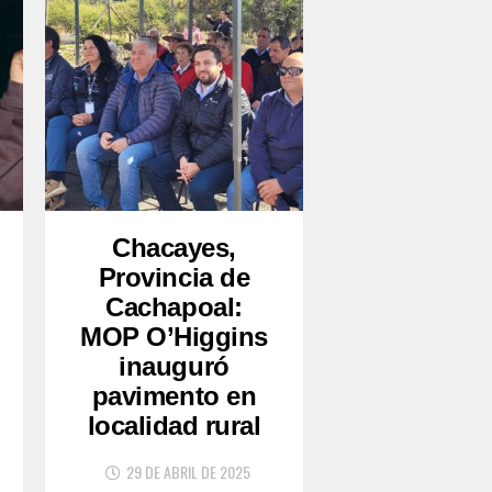
Chacayes,
Provincia de
Cachapoal:
MOP O’Higgins
inauguró
pavimento en
localidad rural
29 DE ABRIL DE 2025