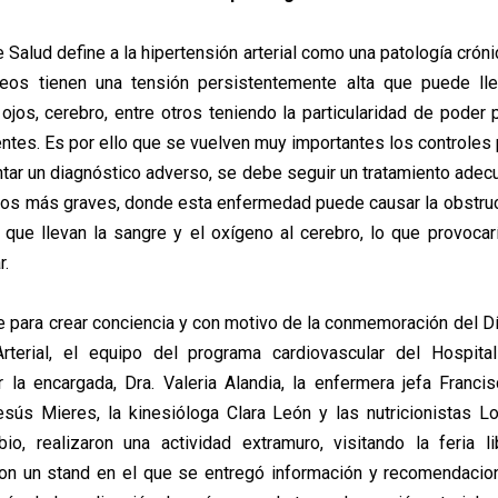
e Salud define a la hipertensión arterial como una patología cróni
eos tienen una tensión persistentemente alta que puede lle
 ojos, cerebro, entre otros teniendo la particularidad de poder
ntes. Es por ello que se vuelven muy importantes los controles 
tar un diagnóstico adverso, se debe seguir un tratamiento adecu
asos más graves, donde esta enfermedad puede causar la obstrucc
s que llevan la sangre y el oxígeno al cerebro, lo que provocar
r.
e para crear conciencia y con motivo de la conmemoración del Dí
Arterial, el equipo del programa cardiovascular del Hospita
la encargada, Dra. Valeria Alandia, la enfermera jefa Francis
ús Mieres, la kinesióloga Clara León y las nutricionistas L
io, realizaron una actividad extramuro, visitando la feria l
con un stand en el que se entregó información y recomendacio