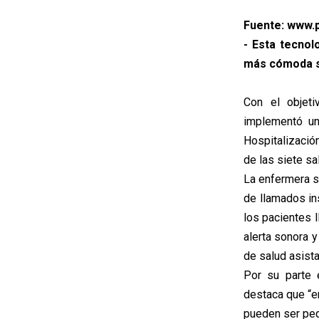
Fuente: www.p
- Esta tecnol
más cómoda su
Con el objeti
implementó un
Hospitalizació
de las siete s
La enfermera s
de llamados in
los pacientes 
alerta sonora y
de salud asist
Por su parte 
destaca que “e
pueden ser peq