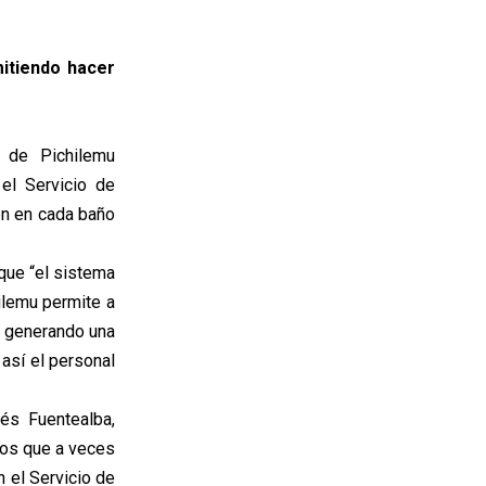
mitiendo hacer
l de Pichilemu
el Servicio de
én en cada baño
que “el sistema
ilemu permite a
, generando una
 así el personal
és Fuentealba,
ios que a veces
 el Servicio de