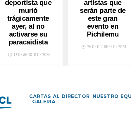
deportista que
artistas que
murió
serán parte de
trágicamente
este gran
ayer, al no
evento en
activarse su
Pichilemu
paracaidista
25 DE OCTUBRE DE 2024
17 DE AGOSTO DE 2025
CARTAS AL DIRECTOR
NUESTRO EQ
GALERIA